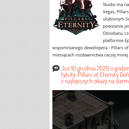
Studio ma na
Vegas, Pilla
ulubionym So
powstanie je
Obsidianu cz
platformie E
wspomnianego dewelopera - Pillars of E
miesiącach rozdawnictwa raczej mniej 
Już 10 grudnia 2020 o godzi
tytuły: Pillars of Eternity De
z najlepszych okazji na darm