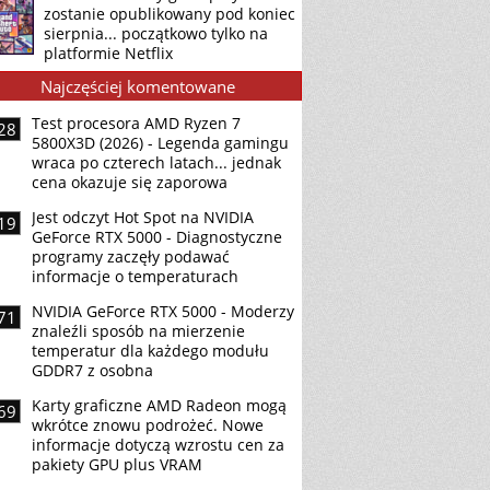
zostanie opublikowany pod koniec
sierpnia... początkowo tylko na
platformie Netflix
Najczęściej komentowane
Test procesora AMD Ryzen 7
28
5800X3D (2026) - Legenda gamingu
wraca po czterech latach... jednak
cena okazuje się zaporowa
Jest odczyt Hot Spot na NVIDIA
19
GeForce RTX 5000 - Diagnostyczne
programy zaczęły podawać
informacje o temperaturach
NVIDIA GeForce RTX 5000 - Moderzy
71
znaleźli sposób na mierzenie
temperatur dla każdego modułu
GDDR7 z osobna
Karty graficzne AMD Radeon mogą
69
wkrótce znowu podrożeć. Nowe
informacje dotyczą wzrostu cen za
pakiety GPU plus VRAM