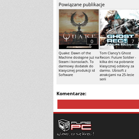
Powiązane publikacje
0
7
Quake: Dawn of the
Tom Clancy's Ghost
Machine dostępne już na
Recon: Future Soldier -
Steam i konsolach. To
kilka dni na pobranie
darmowy dodatek do
klasycznej odsłony za
klasycznej produkcji id
darmo. Ubisoft z
Software
atrakcjami na 25-lecie
serii
Komentarze: