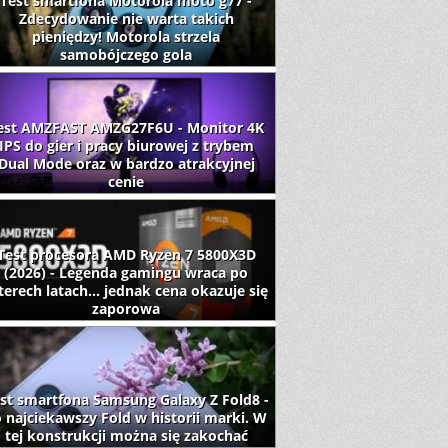
Test smartfona Motorola moto g77 -
Zdecydowanie nie warta takich
pieniędzy! Motorola strzela
samobójczego gola
est AMZFAST AMZG27F6U - Monitor 4K
IPS do gier i pracy biurowej z trybem
Dual Mode oraz w bardzo atrakcyjnej
cenie
Test procesora AMD Ryzen 7 5800X3D
(2026) - Legenda gamingu wraca po
terech latach... jednak cena okazuje się
zaporowa
st smartfona Samsung Galaxy Z Fold8 -
 najciekawszy Fold w historii marki. W
tej konstrukcji można się zakochać