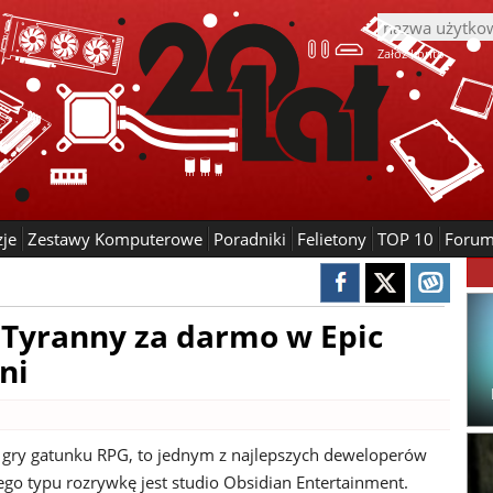
Załóż konto
zje
Zestawy Komputerowe
Poradniki
Felietony
TOP 10
Foru
 i Tyranny za darmo w Epic
ni
 o gry gatunku RPG, to jednym z najlepszych deweloperów
ego typu rozrywkę jest studio Obsidian Entertainment.