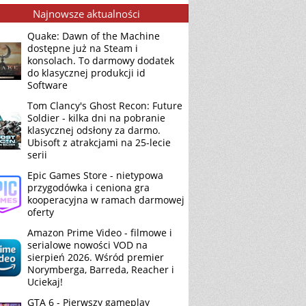
Najnowsze aktualności
Quake: Dawn of the Machine
dostępne już na Steam i
konsolach. To darmowy dodatek
do klasycznej produkcji id
Software
Tom Clancy's Ghost Recon: Future
Soldier - kilka dni na pobranie
klasycznej odsłony za darmo.
Ubisoft z atrakcjami na 25-lecie
serii
Epic Games Store - nietypowa
przygodówka i ceniona gra
kooperacyjna w ramach darmowej
oferty
Amazon Prime Video - filmowe i
serialowe nowości VOD na
sierpień 2026. Wśród premier
Norymberga, Barreda, Reacher i
Uciekaj!
GTA 6 - Pierwszy gameplay