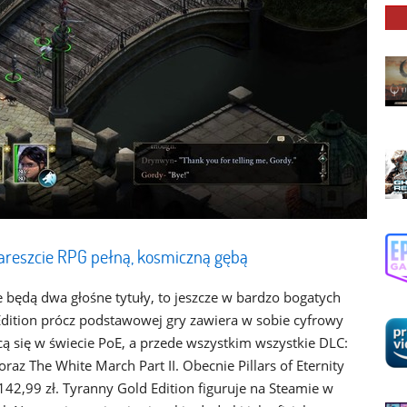
areszcie RPG pełną, kosmiczną gębą
 będą dwa głośne tytuły, to jeszcze w bardzo bogatych
ve Edition prócz podstawowej gry zawiera w sobie cyfrowy
cą się w świecie PoE, a przede wszystkim wszystkie DLC:
raz The White March Part II. Obecnie Pillars of Eternity
 142,99 zł. Tyranny Gold Edition figuruje na Steamie w