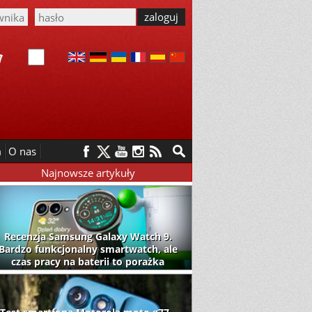
m
O nas
Najnowsze artykuły
Recenzja Samsung Galaxy Watch 9.
Bardzo funkcjonalny smartwatch, ale
czas pracy na baterii to porażka