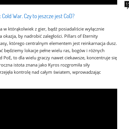
1
: Cold War. Czy to jeszcze jest CoD?
ia w którąkolwiek z gier, bądź posiadaliście wyłącznie
kazja, by nadrobić zaległości. Pillars of Eternity
tasy, którego centralnym elementem jest reinkarnacja dusz.
ć będziemy lokacje pełne wielu ras, bogów i różnych
 PoE, to dla wielu graczy nawet ciekawsze, koncentruje się
czna istota znana jako Kyros rozgromiła siły
przejęła kontrolę nad całym światem, wprowadzając