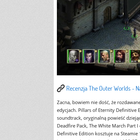
Recenzja The Outer Worlds - N
Zacna, bowiem nie dość, że rozdawane
edycjach. Pillars of Eternity Definiti
soundtrack, oryginalną powieść dzieją
Deadfire Pack, The White March Part I o
Definitive Edition kosztuje na Steamie