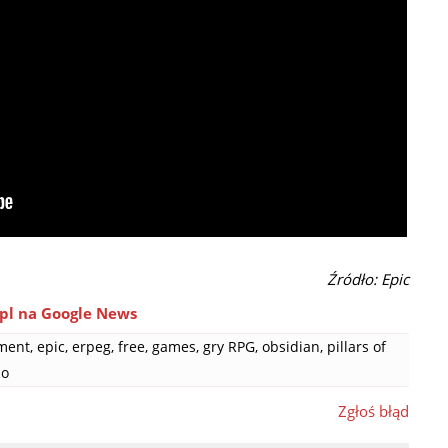
Źródło: Epic
pl na Google News
nment
,
epic
,
erpeg
,
free
,
games
,
gry RPG
,
obsidian
,
pillars of
mo
Zgłoś błąd