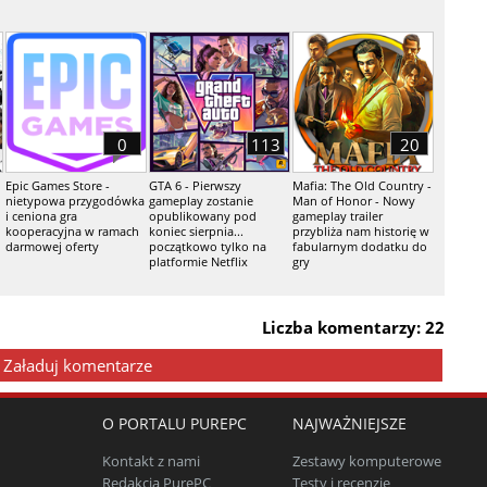
0
113
20
Epic Games Store -
GTA 6 - Pierwszy
Mafia: The Old Country -
nietypowa przygodówka
gameplay zostanie
Man of Honor - Nowy
i ceniona gra
opublikowany pod
gameplay trailer
kooperacyjna w ramach
koniec sierpnia...
przybliża nam historię w
darmowej oferty
początkowo tylko na
fabularnym dodatku do
platformie Netflix
gry
Liczba komentarzy: 22
Załaduj komentarze
O PORTALU PUREPC
NAJWAŻNIEJSZE
Kontakt z nami
Zestawy komputerowe
Redakcja PurePC
Testy i recenzje