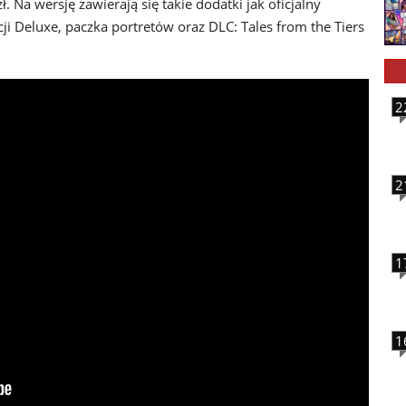
ł. Na wersję zawierają się takie dodatki jak oficjalny
cji Deluxe, paczka portretów oraz DLC: Tales from the Tiers
2
2
1
1