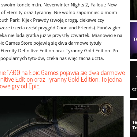
 swoim koncie m.in. Neverwinter Nights 2, Fallout: New
rs of Eternity oraz Tyranny. Nie wolno zapomnieć o moim
uth Park: Kijek Prawdy (swoją drogą, ciekawe czy
szcze trzecia część przygód Coon and Friends). Fanów gier
eka nie lada gratka już w przyszły czwartek. Mianowicie na
T
pic Games Store pojawią się dwa darmowe tytuły
ternity Definitive Edition oraz Tyranny Gold Edition. Po
popularnych tytułów, czeka nas więc zacna uczta.
nie 17:00 na Epic Games pojawią się dwa darmowe
finitive Edition oraz Tyranny Gold Edition. To jedna
owe gry od Epic.
cz
Te
To