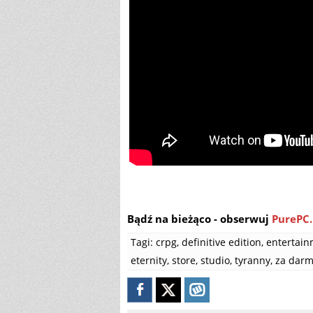
Bądź na bieżąco - obserwuj
PurePC.
Tagi:
crpg
,
definitive edition
,
entertai
eternity
,
store
,
studio
,
tyranny
,
za dar