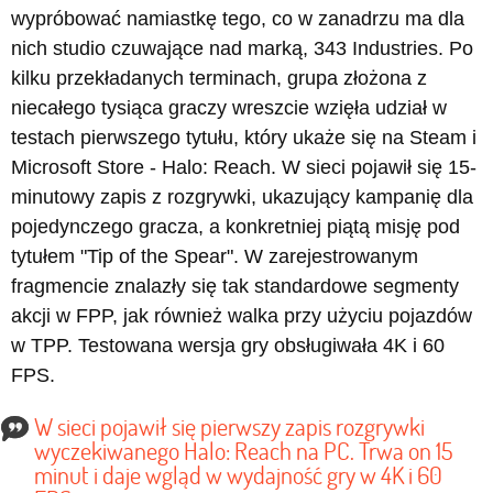
wypróbować namiastkę tego, co w zanadrzu ma dla
nich studio czuwające nad marką, 343 Industries. Po
kilku przekładanych terminach, grupa złożona z
niecałego tysiąca graczy wreszcie wzięła udział w
testach pierwszego tytułu, który ukaże się na Steam i
Microsoft Store - Halo: Reach. W sieci pojawił się 15-
minutowy zapis z rozgrywki, ukazujący kampanię dla
pojedynczego gracza, a konkretniej piątą misję pod
tytułem "Tip of the Spear". W zarejestrowanym
fragmencie znalazły się tak standardowe segmenty
akcji w FPP, jak również walka przy użyciu pojazdów
w TPP. Testowana wersja gry obsługiwała 4K i 60
FPS.
W sieci pojawił się pierwszy zapis rozgrywki
wyczekiwanego Halo: Reach na PC. Trwa on 15
minut i daje wgląd w wydajność gry w 4K i 60