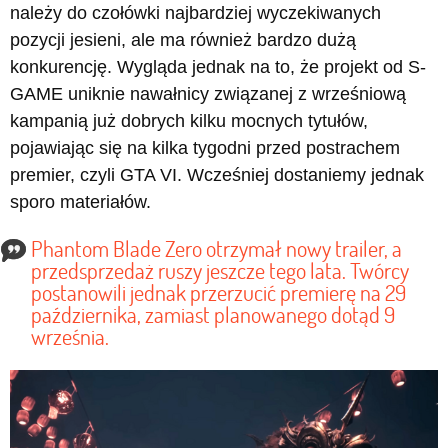
należy do czołówki najbardziej wyczekiwanych
pozycji jesieni, ale ma również bardzo dużą
konkurencję. Wygląda jednak na to, że projekt od S-
GAME uniknie nawałnicy związanej z wrześniową
kampanią już dobrych kilku mocnych tytułów,
pojawiając się na kilka tygodni przed postrachem
premier, czyli GTA VI. Wcześniej dostaniemy jednak
sporo materiałów.
Phantom Blade Zero otrzymał nowy trailer, a
przedsprzedaż ruszy jeszcze tego lata. Twórcy
postanowili jednak przerzucić premierę na 29
października, zamiast planowanego dotąd 9
września.