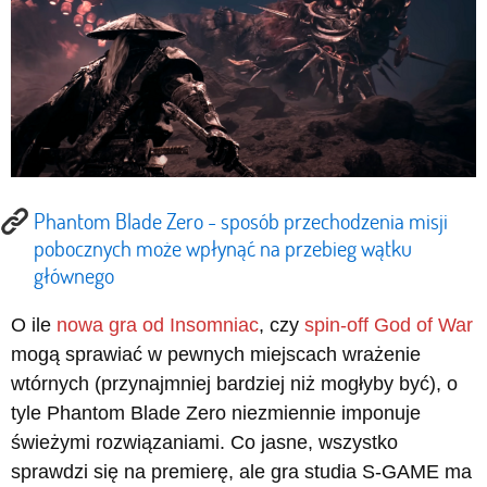
Phantom Blade Zero - sposób przechodzenia misji
pobocznych może wpłynąć na przebieg wątku
głównego
O ile
nowa gra od Insomniac
, czy
spin-off God of War
mogą sprawiać w pewnych miejscach wrażenie
wtórnych (przynajmniej bardziej niż mogłyby być), o
tyle Phantom Blade Zero niezmiennie imponuje
świeżymi rozwiązaniami. Co jasne, wszystko
sprawdzi się na premierę, ale gra studia S-GAME ma