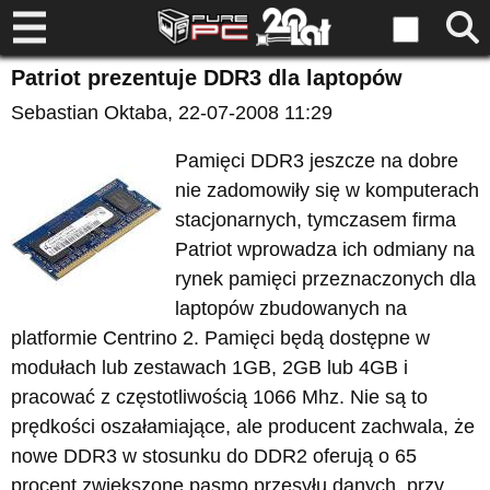
Patriot prezentuje DDR3 dla laptopów
Sebastian Oktaba
, 22-07-2008 11:29
Pamięci DDR3 jeszcze na dobre
nie zadomowiły się w komputerach
stacjonarnych, tymczasem firma
Patriot wprowadza ich odmiany na
rynek pamięci przeznaczonych dla
laptopów zbudowanych na
platformie Centrino 2. Pamięci będą dostępne w
modułach lub zestawach 1GB, 2GB lub 4GB i
pracować z częstotliwością 1066 Mhz. Nie są to
prędkości oszałamiające, ale producent zachwala, że
nowe DDR3 w stosunku do DDR2 oferują o 65
procent zwiększone pasmo przesyłu danych, przy