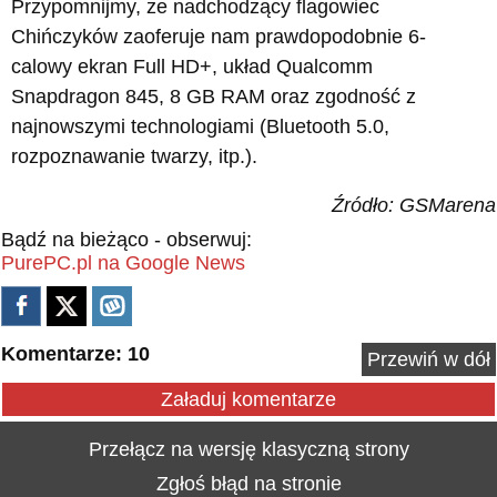
Przypomnijmy, że nadchodzący flagowiec
Chińczyków zaoferuje nam prawdopodobnie 6-
calowy ekran Full HD+, układ Qualcomm
Snapdragon 845, 8 GB RAM oraz zgodność z
najnowszymi technologiami (Bluetooth 5.0,
rozpoznawanie twarzy, itp.).
Źródło: GSMarena
Bądź na bieżąco - obserwuj:
PurePC.pl na Google News
Komentarze: 10
Przewiń w dół
Załaduj komentarze
Przełącz na wersję klasyczną strony
Zgłoś błąd na stronie