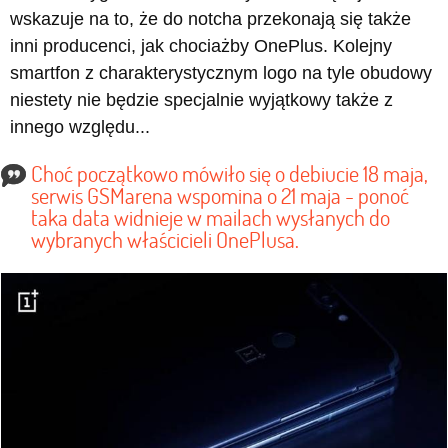
wskazuje na to, że do notcha przekonają się także
inni producenci, jak chociażby OnePlus. Kolejny
smartfon z charakterystycznym logo na tyle obudowy
niestety nie będzie specjalnie wyjątkowy także z
innego względu...
Choć początkowo mówiło się o debiucie 18 maja,
serwis GSMarena wspomina o 21 maja - ponoć
taka data widnieje w mailach wysłanych do
wybranych właścicieli OnePlusa.