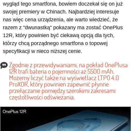
wygląd tego smartfona, bowiem doczekał się on już
swojej premiery w Chinach. Najbardziej interesuje
nas więc cena urządzenia, ale warto wiedzieć, że
razem z "dwunastką" pokazany ma zostać OnePlus
12R, który powinien być ciekawą opcją dla tych,
którzy chcą porządnego smartfona o topowej
specyfikacji w nieco niższej cenie.
Zgodnie z przewidywaniami, na pokład OnePlusa
12R trafi bateria o pojemności aż 5500 mAh.
Możemy liczyć także na wyświetlacz LTPO 4.0
ProXDR, który powinien zapewnić płynne
przełączanie pomiędzy szerokimi zakresami
częstotliwości odświeżania.