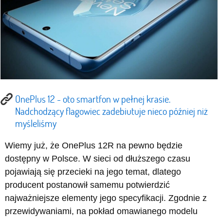
OnePlus 12 - oto smartfon w pełnej krasie.
Nadchodzący flagowiec zadebiutuje nieco później niż
myśleliśmy
Wiemy już, że OnePlus 12R na pewno będzie
dostępny w Polsce. W sieci od dłuższego czasu
pojawiają się przecieki na jego temat, dlatego
producent postanowił samemu potwierdzić
najważniejsze elementy jego specyfikacji. Zgodnie z
przewidywaniami, na pokład omawianego modelu