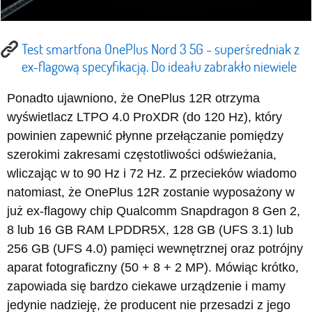
Test smartfona OnePlus Nord 3 5G - superśredniak z
ex-flagową specyfikacją. Do ideału zabrakło niewiele
Ponadto ujawniono, że OnePlus 12R otrzyma
wyświetlacz LTPO 4.0 ProXDR (do 120 Hz), który
powinien zapewnić płynne przełączanie pomiędzy
szerokimi zakresami częstotliwości odświeżania,
wliczając w to 90 Hz i 72 Hz. Z przecieków wiadomo
natomiast, że OnePlus 12R zostanie wyposażony w
już ex-flagowy chip Qualcomm Snapdragon 8 Gen 2,
8 lub 16 GB RAM LPDDR5X, 128 GB (UFS 3.1) lub
256 GB (UFS 4.0) pamięci wewnętrznej oraz potrójny
aparat fotograficzny (50 + 8 + 2 MP). Mówiąc krótko,
zapowiada się bardzo ciekawe urządzenie i mamy
jedynie nadzieję, że producent nie przesadzi z jego