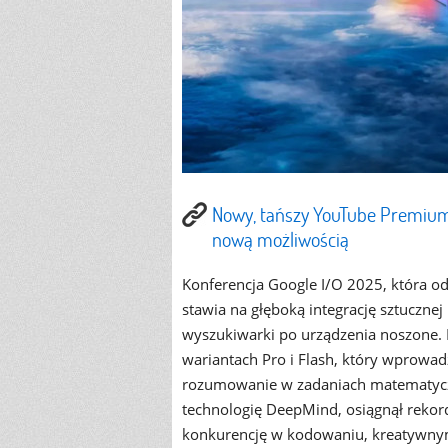
Nowy, tańszy YouTube Premium
nową możliwością
Konferencja Google I/O 2025, która od
stawia na głęboką integrację sztuczne
wyszukiwarki po urządzenia noszone. 
wariantach Pro i Flash, który wprowa
rozumowanie w zadaniach matematyczn
technologię DeepMind, osiągnął reko
konkurencję w kodowaniu, kreatywnym p