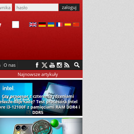
m
O nas
Najnowsze artykuły
Czy procesor z czterema rdzeniami
jeszcze daje radę? Test procesora Intel
ore i3-12100F z pamięciami RAM DDR4 i
DDR5