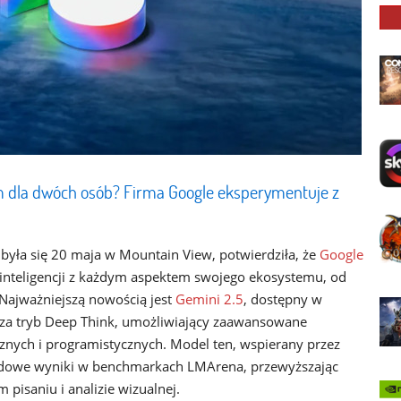
 dla dwóch osób? Firma Google eksperymentuje z
była się 20 maja w Mountain View, potwierdziła, że
Google
j inteligencji z każdym aspektem swojego ekosystemu, od
Najważniejszą nowością jest
Gemini 2.5
, dostępny w
dza tryb Deep Think, umożliwiający zaawansowane
ych i programistycznych. Model ten, wspierany przez
rdowe wyniki w benchmarkach LMArena, przewyższając
isaniu i analizie wizualnej.