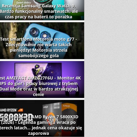
Recenzja Samsung Galaxy Watch 9.
Bardzo funkcjonalny smartwatch, ale
czas pracy na baterii to porażka
Test smartfona Motorola moto g77 -
Zdecydowanie nie warta takich
pieniędzy! Motorola strzela
samobójczego gola
est AMZFAST AMZG27F6U - Monitor 4K
IPS do gier i pracy biurowej z trybem
Dual Mode oraz w bardzo atrakcyjnej
cenie
Test procesora AMD Ryzen 7 5800X3D
(2026) - Legenda gamingu wraca po
terech latach... jednak cena okazuje się
zaporowa