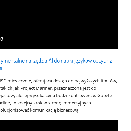
ymentalne narzędzia AI do nauki języków obcych z
i
SD miesięcznie, oferująca dostęp do najwyższych limitów,
takich jak Project Mariner, przeznaczona jest do
zjastów, ale jej wysoka cena budzi kontrowersje. Google
arline, to kolejny krok w stronę immersyjnych
wolucjonizować komunikację biznesową.