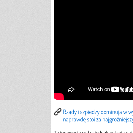
Rządy i szpiedzy dominują w wy
naprawdę stoi za najgroźniejs
Te innowacje rodzą jednak pytania o d