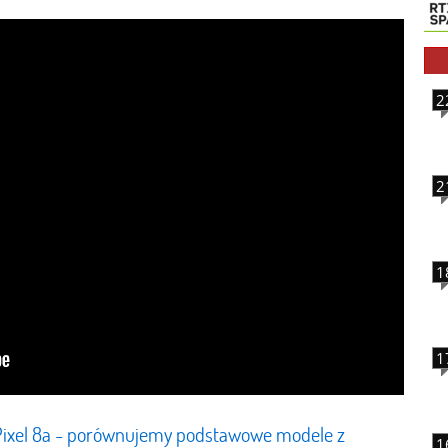
2
2
1
1
e Pixel 8a - porównujemy podstawowe modele z
1