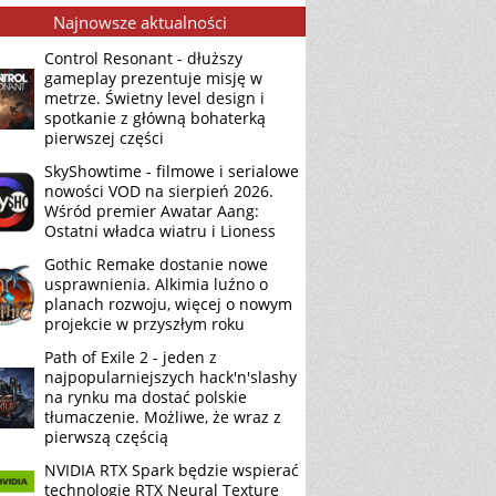
Najnowsze aktualności
Control Resonant - dłuższy
gameplay prezentuje misję w
metrze. Świetny level design i
spotkanie z główną bohaterką
pierwszej części
SkyShowtime - filmowe i serialowe
nowości VOD na sierpień 2026.
Wśród premier Awatar Aang:
Ostatni władca wiatru i Lioness
Gothic Remake dostanie nowe
usprawnienia. Alkimia luźno o
planach rozwoju, więcej o nowym
projekcie w przyszłym roku
Path of Exile 2 - jeden z
najpopularniejszych hack'n'slashy
na rynku ma dostać polskie
tłumaczenie. Możliwe, że wraz z
pierwszą częścią
NVIDIA RTX Spark będzie wspierać
technologię RTX Neural Texture