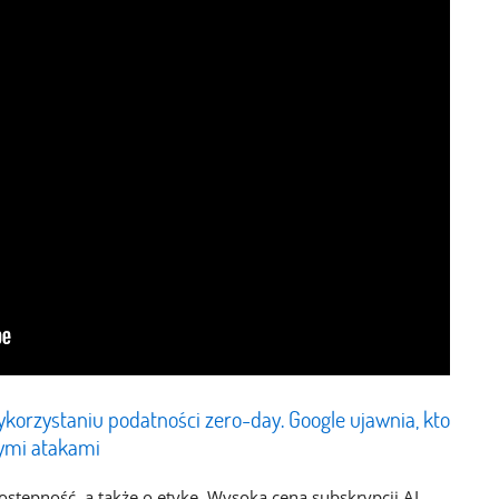
korzystaniu podatności zero-day. Google ujawnia, kto
zymi atakami
ostępność, a także o etykę. Wysoka cena subskrypcji AI