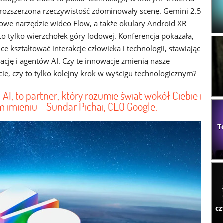
 i rozszerzona rzeczywistość zdominowały scenę. Gemini 2.5
 nowe narzędzie wideo Flow, a także okulary Android XR
to tylko wierzchołek góry lodowej. Konferencja pokazała,
ce kształtować interakcje człowieka i technologii, stawiając
ację i agentów AI. Czy te innowacje zmienią nasze
cie, czy to tylko kolejny krok w wyścigu technologicznym?
 AI, to partner, który rozumie świat wokół Ciebie i
 imieniu – Sundar Pichai, CEO Google.
T
cz