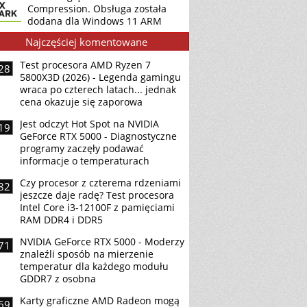
Compression. Obsługa została
dodana dla Windows 11 ARM
Najczęściej komentowane
Test procesora AMD Ryzen 7
28
5800X3D (2026) - Legenda gamingu
wraca po czterech latach... jednak
cena okazuje się zaporowa
Jest odczyt Hot Spot na NVIDIA
19
GeForce RTX 5000 - Diagnostyczne
programy zaczęły podawać
informacje o temperaturach
Czy procesor z czterema rdzeniami
82
jeszcze daje radę? Test procesora
Intel Core i3-12100F z pamięciami
RAM DDR4 i DDR5
NVIDIA GeForce RTX 5000 - Moderzy
71
znaleźli sposób na mierzenie
temperatur dla każdego modułu
GDDR7 z osobna
Karty graficzne AMD Radeon mogą
69