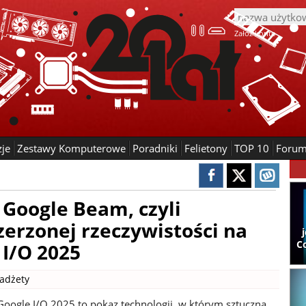
Załóż konto
zje
Zestawy Komputerowe
Poradniki
Felietony
TOP 10
Foru
 Google Beam, czyli
zerzonej rzeczywistości na
C
 I/O 2025
adżety
Google I/O 2025 to pokaz technologii, w którym sztuczna