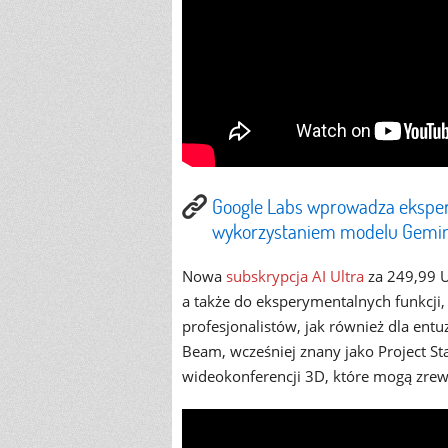
Google Labs wprowadza eksper
wykorzystaniem modelu Gemin
Nowa
subskrypcja
AI Ultra
za 249,99 U
a także do eksperymentalnych funkcji, 
profesjonalistów, jak również dla entu
Beam, wcześniej znany jako Project St
wideokonferencji 3D, które mogą zre