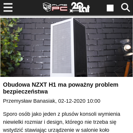
Obudowa NZXT H1 ma poważny problem
bezpieczeństwa
Przemysław Banasiak
, 02-12-2020 10:00
Sporo osób jako jeden z plusów konsoli wymienia
niewielki rozmiar i design, którego nie trzeba się
wstydzić stawiając urządzenie w salonie koło