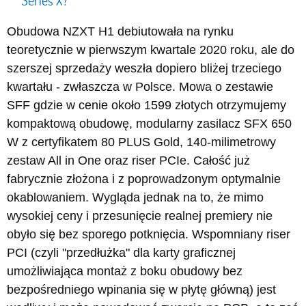
Obudowa NZXT H1 debiutowała na rynku
teoretycznie w pierwszym kwartale 2020 roku, ale do
szerszej sprzedaży weszła dopiero bliżej trzeciego
kwartału - zwłaszcza w Polsce. Mowa o zestawie
SFF gdzie w cenie około 1599 złotych otrzymujemy
kompaktową obudowę, modularny zasilacz SFX 650
W z certyfikatem 80 PLUS Gold, 140-milimetrowy
zestaw All in One oraz riser PCIe. Całość już
fabrycznie złożona i z poprowadzonym optymalnie
okablowaniem. Wygląda jednak na to, że mimo
wysokiej ceny i przesunięcie realnej premiery nie
obyło się bez sporego potknięcia. Wspomniany riser
PCI (czyli "przedłużka" dla karty graficznej
umożliwiająca montaż z boku obudowy bez
bezpośredniego wpinania się w płytę główną) jest