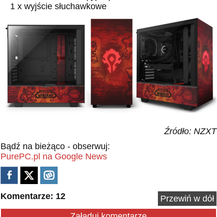
1 x wyjście słuchawkowe
Źródło: NZXT
Bądź na bieżąco - obserwuj:
PurePC.pl na Google News
Komentarze: 12
Przewiń w dół
Załaduj komentarze