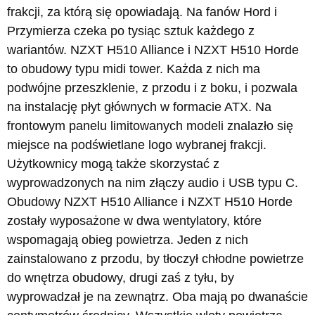
frakcji, za którą się opowiadają. Na fanów Hord i
Przymierza czeka po tysiąc sztuk każdego z
wariantów. NZXT H510 Alliance i NZXT H510 Horde
to obudowy typu midi tower. Każda z nich ma
podwójne przeszklenie, z przodu i z boku, i pozwala
na instalację płyt głównych w formacie ATX. Na
frontowym panelu limitowanych modeli znalazło się
miejsce na podświetlane logo wybranej frakcji.
Użytkownicy mogą także skorzystać z
wyprowadzonych na nim złączy audio i USB typu C.
Obudowy NZXT H510 Alliance i NZXT H510 Horde
zostały wyposażone w dwa wentylatory, które
wspomagają obieg powietrza. Jeden z nich
zainstalowano z przodu, by tłoczył chłodne powietrze
do wnętrza obudowy, drugi zaś z tyłu, by
wyprowadzał je na zewnątrz. Oba mają po dwanaście