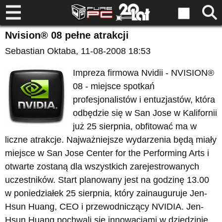
Nvision® 08 pełne atrakcji
Sebastian Oktaba
, 11-08-2008 18:53
Impreza firmowa Nvidii - NVISION®
08 - miejsce spotkań
profesjonalistów i entuzjastów, która
odbędzie się w San Jose w Kalifornii
już 25 sierpnia, obfitować ma w
liczne atrakcje. Najważniejsze wydarzenia będą miały
miejsce w San Jose Center for the Performing Arts i
otwarte zostaną dla wszystkich zarejestrowanych
uczestników. Start planowany jest na godzinę 13.00
w poniedziałek 25 sierpnia, który zainauguruje Jen-
Hsun Huang, CEO i przewodniczący NVIDIA. Jen-
Hsun Huang pochwali się innowacjami w dziedzinie