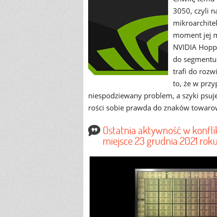
3050, czyli n
mikroarchite
moment jej m
NVIDIA Hoppe
do segmentu
trafi do rozw
to, że w przy
niespodziewany problem, a szyki psuj
rości sobie prawda do znaków towarow
Ostatnia aktywność w konfl
miejsce 23 grudnia 2021 roku