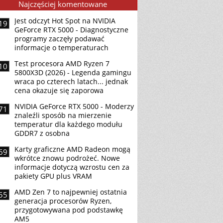
Najczęściej komentowane
Jest odczyt Hot Spot na NVIDIA
19
GeForce RTX 5000 - Diagnostyczne
programy zaczęły podawać
informacje o temperaturach
Test procesora AMD Ryzen 7
10
5800X3D (2026) - Legenda gamingu
wraca po czterech latach... jednak
cena okazuje się zaporowa
NVIDIA GeForce RTX 5000 - Moderzy
71
znaleźli sposób na mierzenie
temperatur dla każdego modułu
GDDR7 z osobna
Karty graficzne AMD Radeon mogą
69
wkrótce znowu podrożeć. Nowe
informacje dotyczą wzrostu cen za
pakiety GPU plus VRAM
AMD Zen 7 to najpewniej ostatnia
55
generacja procesorów Ryzen,
przygotowywana pod podstawkę
AM5