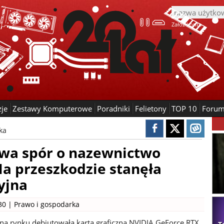
Załóż konto
zje
Zestawy Komputerowe
Poradniki
Felietony
TOP 10
Foru
ka
rwa spór o nazewnictwo
a przeszkodzie stanęła
yjna
30 |
Prawo i gospodarka
na rynku debiutowała karta graficzna NVIDIA GeForce RTX