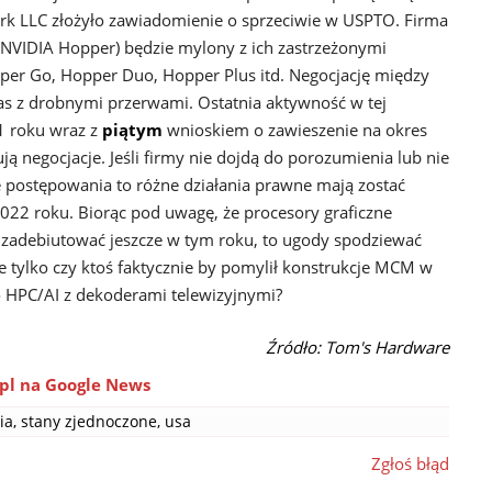
rk LLC złożyło zawiadomienie o sprzeciwie w USPTO. Firma
(NVIDIA Hopper) będzie mylony z ich zastrzeżonymi
er Go, Hopper Duo, Hopper Plus itd. Negocjację między
as z drobnymi przerwami. Ostatnia aktywność w tej
1 roku wraz z
piątym
wnioskiem o zawieszenie na okres
ą negocjacje. Jeśli firmy nie dojdą do porozumienia lub nie
e postępowania to różne działania prawne mają zostać
22 roku. Biorąc pod uwagę, że procesory graficzne
zadebiutować jeszcze w tym roku, to ugody spodziewać
ie tylko czy ktoś faktycznie by pomylił konstrukcje MCM w
o HPC/AI z dekoderami telewizyjnymi?
Źródło: Tom's Hardware
pl na Google News
ia
,
stany zjednoczone
,
usa
Zgłoś błąd