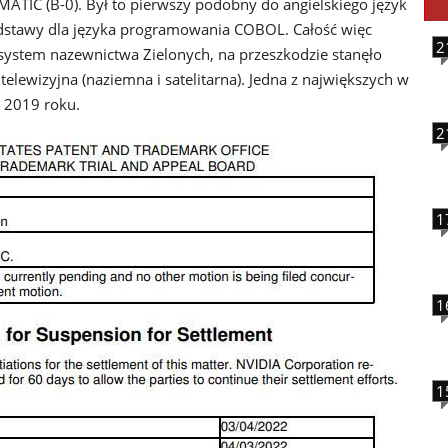
ATIC (B-0). Był to pierwszy podobny do angielskiego język
odstawy dla języka programowania COBOL. Całość więc
2
 system nazewnictwa Zielonych, na przeszkodzie stanęło
telewizyjna (naziemna i satelitarna). Jedna z największych w
 2019 roku.
2
1
1
1