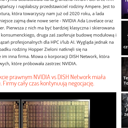
T
ajtańszy i najsłabszy przedstawiciel rodziny Ampere. Jest to
ktura, która towarzyszy nam już od 2020 roku, a lada
iejsce zajmą dwie nowe serie - NVIDIA Ada Lovelace oraz
r. Pierwsza z nich ma być bardziej klasyczna i skierowana
 konsumenckiego, druga zaś zaoferuje budowę modułową i
iązań profesjonalnych dla HPC i/lub AI. Wygląda jednak na
cz
padku rodziny Hopper Zieloni natknęli się na
e im inna firma. Mowa o korporacji DISH Network, która
ych, które próbowała zastrzec NVIDIA.
ikcie prawnym NVIDIA vs DISH Network miała
Te
. Firmy cały czas kontynuują negocjację.
To
J
z