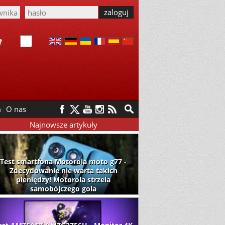
m
O nas
Najnowsze artykuły
Test smartfona Motorola moto g77 -
Zdecydowanie nie warta takich
pieniędzy! Motorola strzela
samobójczego gola