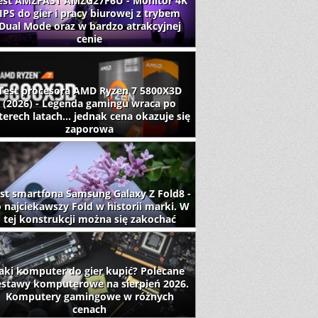
est AMZFAST AMZG27F6U - Monitor 4K
IPS do gier i pracy biurowej z trybem
Dual Mode oraz w bardzo atrakcyjnej
cenie
Test procesora AMD Ryzen 7 5800X3D
(2026) - Legenda gamingu wraca po
terech latach... jednak cena okazuje się
zaporowa
st smartfona Samsung Galaxy Z Fold8 -
 najciekawszy Fold w historii marki. W
tej konstrukcji można się zakochać
aki komputer do gier kupić? Polecane
estawy komputerowe na sierpień 2026.
Komputery gamingowe w różnych
cenach