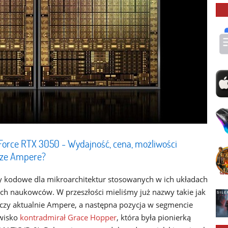
eForce RTX 3050 - Wydajność, cena, możliwości
ńsze Ampere?
kodowe dla mikroarchitektur stosowanych w ich układach
ych naukowców. W przeszłości mieliśmy już nazwy takie jak
g czy aktualnie Ampere, a następna pozycja w segmencie
zwisko
kontradmirał Grace Hopper
, która była pionierką