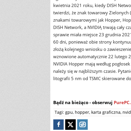
kwietnia 2021 roku, kiedy DISH Netwo
twierdzi, że znak towarowy Zielonych 
znakami towarowymi jak Hopper, Hopp
DISH Network, a NVIDIĄ trwają cały cz
sprawie miała miejsce 23 grudnia 202
60 dni, ponieważ obie strony kontynuuj
złożą kolejnego wniosku o zawieszeni
wznowione automatycznie 22 lutego 20
NVIDIA Hopper mają według pogłosek 
należy się w najbliższym czasie. Pytan
litografii 5 nm od TSMC skierowane d
Bądź na bieżąco - obserwuj
PurePC.
Tagi:
gpu
,
hopper
,
karta graficzna
,
nvid