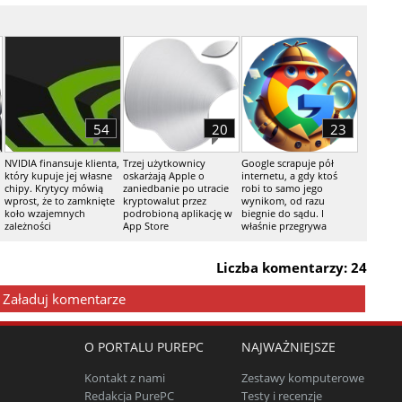
54
20
23
NVIDIA finansuje klienta,
Trzej użytkownicy
Google scrapuje pół
który kupuje jej własne
oskarżają Apple o
internetu, a gdy ktoś
chipy. Krytycy mówią
zaniedbanie po utracie
robi to samo jego
wprost, że to zamknięte
kryptowalut przez
wynikom, od razu
koło wzajemnych
podrobioną aplikację w
biegnie do sądu. I
zależności
App Store
właśnie przegrywa
Liczba komentarzy: 24
Załaduj komentarze
O PORTALU PUREPC
NAJWAŻNIEJSZE
Kontakt z nami
Zestawy komputerowe
Redakcja PurePC
Testy i recenzje