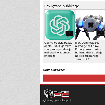
Powiązane publikacje
3
43
OpenAI odpiera pozew
Biały Dom rozszerza
Apple. Publikuje także
restrykcje na Chiny.
sporą korespondencję
Roboty czworonożne i
mailową i wiadomości
humanoidalne trafiają
iMessage
na listę zakazanego
sprzętu FCC
Komentarze: