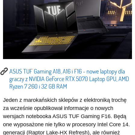
ASUS TUF Gaming A18, A16 i F16 - nowe laptopy dla
graczy z NVIDIA GeForce RTX 5070 Laptop GPU, AMD
Ryzen 7 260 i 32 GB RAM
Jeden z marokańskich sklepów z elektroniką trochę
za wcześnie opublikował informacje o nowych
wersjach notebooka ASUS TUF Gaming F16. Będą
one wyposażone nie tylko w procesory Intel Core 14.
generacji (Raptor Lake-HX Refresh), ale również