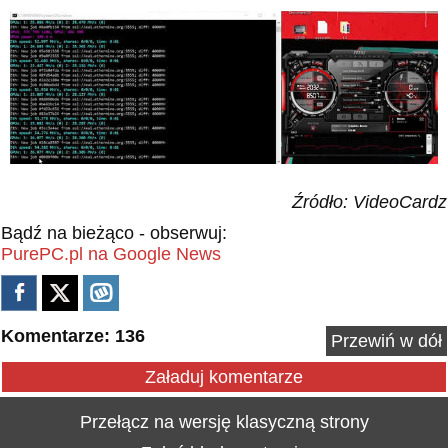
Źródło: VideoCardz
Bądź na bieżąco - obserwuj:
PurePC.pl na Google News
Komentarze: 136
Przewiń w dół
Załaduj komentarze
Przełącz na wersję klasyczną strony