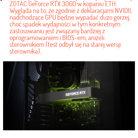
ZOTAC GeForce RTX 3060 w kopaniu ETH.
Wygląda na to, że zgodnie z deklaracjami NVIDII,
nadchodzące GPU będzie wypadać dużo gorzej,
choć spadek wydajności w tym konkretnym
zastosowaniu jest związany bardziej z
oprogramowaniem i BIOS-em, aniżeli
sterownikiem (test odbył się na starej wersji
sterownika).