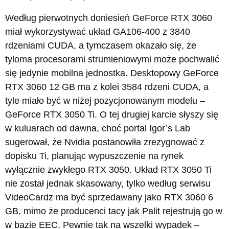
Według pierwotnych doniesień GeForce RTX 3060
miał wykorzystywać układ GA106-400 z 3840
rdzeniami CUDA, a tymczasem okazało się, że
tyloma procesorami strumieniowymi może pochwalić
się jedynie mobilna jednostka. Desktopowy GeForce
RTX 3060 12 GB ma z kolei 3584 rdzeni CUDA, a
tyle miało być w niżej pozycjonowanym modelu –
GeForce RTX 3050 Ti. O tej drugiej karcie słyszy się
w kuluarach od dawna, choć portal Igor’s Lab
sugerował, że Nvidia postanowiła zrezygnować z
dopisku Ti, planując wypuszczenie na rynek
wyłącznie zwykłego RTX 3050. Układ RTX 3050 Ti
nie został jednak skasowany, tylko według serwisu
VideoCardz ma być sprzedawany jako RTX 3060 6
GB, mimo że producenci tacy jak Palit rejestrują go w
w bazie EEC. Pewnie tak na wszelki wypadek –