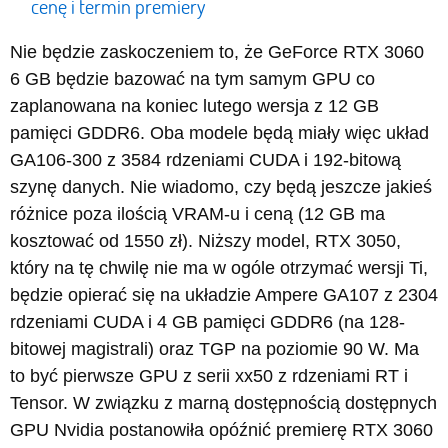
cenę i termin premiery
Nie będzie zaskoczeniem to, że GeForce RTX 3060
6 GB będzie bazować na tym samym GPU co
zaplanowana na koniec lutego wersja z 12 GB
pamięci GDDR6. Oba modele będą miały więc układ
GA106-300 z 3584 rdzeniami CUDA i 192-bitową
szynę danych. Nie wiadomo, czy będą jeszcze jakieś
różnice poza ilością VRAM-u i ceną (12 GB ma
kosztować od 1550 zł). Niższy model, RTX 3050,
który na tę chwilę nie ma w ogóle otrzymać wersji Ti,
będzie opierać się na układzie Ampere GA107 z 2304
rdzeniami CUDA i 4 GB pamięci GDDR6 (na 128-
bitowej magistrali) oraz TGP na poziomie 90 W. Ma
to być pierwsze GPU z serii xx50 z rdzeniami RT i
Tensor. W związku z marną dostępnością dostępnych
GPU Nvidia postanowiła opóźnić premierę RTX 3060