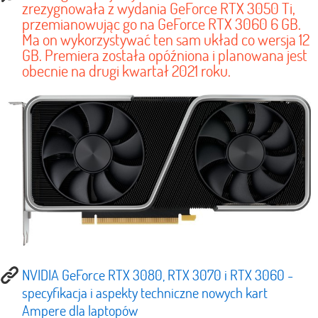
zrezygnowała z wydania GeForce RTX 3050 Ti,
przemianowując go na GeForce RTX 3060 6 GB.
Ma on wykorzystywać ten sam układ co wersja 12
GB. Premiera została opóźniona i planowana jest
obecnie na drugi kwartał 2021 roku.
NVIDIA GeForce RTX 3080, RTX 3070 i RTX 3060 -
specyfikacja i aspekty techniczne nowych kart
Ampere dla laptopów