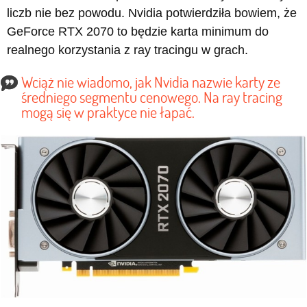
liczb nie bez powodu. Nvidia potwierdziła bowiem, że
GeForce RTX 2070 to będzie karta minimum do
realnego korzystania z ray tracingu w grach.
Wciąż nie wiadomo, jak Nvidia nazwie karty ze
średniego segmentu cenowego. Na ray tracing
mogą się w praktyce nie łapać.