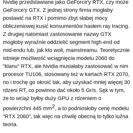
Nvidię przedstawiane jako GeForce'y RTX, czy może
GeForce'y GTX. Z jednej strony firma mogłaby
postawić na RTX i pomimo zbyt słabej mocy
obliczeniowej kusić konsumentów hasłem ray tracing.
Z drugiej natomiast zastosowanie nazwy GTX
mogłoby wyraźnie oddzielić segment high-end od
mid-endu lub, jak kto woli, mainstreamu. Teoretycznie
istnieje możliwość wciągnięcia modelu 2060 do
"klanu" RTX, ale Nvidia musiałaby zastosować w nim
procesor TU106, stosowany też w kartach RTX 2070,
no i trochę go okroić tak, aby uzyskać mniej więcej 30
rdzeni RT, co powinno dać około 5 Gr/s. Sęk w tym,
że to wciąż byłby duży GPU z rdzeniem o
2
powierzchni 445 mm
, a to podniosłoby cenę modelu
"RTX 2060", tak więc na chwilę obecną to tylko luźna
teoria.