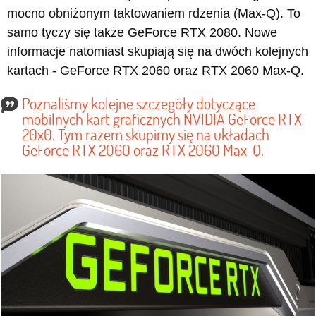
mocno obniżonym taktowaniem rdzenia (Max-Q). To
samo tyczy się także GeForce RTX 2080. Nowe
informacje natomiast skupiają się na dwóch kolejnych
kartach - GeForce RTX 2060 oraz RTX 2060 Max-Q.
Poznaliśmy kolejne szczegóły dotyczące
mobilnych kart graficznych NVIDIA GeForce RTX
20x0. Tym razem skupimy się na układach
GeForce RTX 2060 oraz RTX 2060 Max-Q.