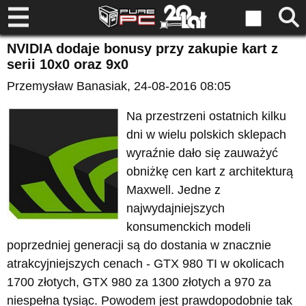
NVIDIA dodaje bonusy przy zakupie kart z
serii 10x0 oraz 9x0
Przemysław Banasiak
, 24-08-2016 08:05
Na przestrzeni ostatnich kilku
dni w wielu polskich sklepach
wyraźnie dało się zauważyć
obniżkę cen kart z architekturą
Maxwell. Jedne z
najwydajniejszych
konsumenckich modeli
poprzedniej generacji są do dostania w znacznie
atrakcyjniejszych cenach - GTX 980 TI w okolicach
1700 złotych, GTX 980 za 1300 złotych a 970 za
niespełna tysiąc. Powodem jest prawdopodobnie tak