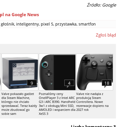
Źródło: Google
pl na Google News
głośnik
,
inteligentny
,
pixel 5
,
przystawka
,
smartfon
Zgłoś błąd
9
4
18
Valve pokazało gadżet
Poznaliśmy ceny
Valve nie nadąża z
dla Steam Machine,
OneXPlayer 3 z Intel ARC
produkcją Steam
którego nie chciało
G3 i ARC B390. Handheld
Controllera. Nowe
sprzedawać. Teraz każdy
3w1 z obsługą Mini SSD,
rezerwacje dopiero na
może zbudować go
AMOLED i wsparciem dla
2027 rok
sobie sam
XeSS 3
Liczba komentarzy: 3