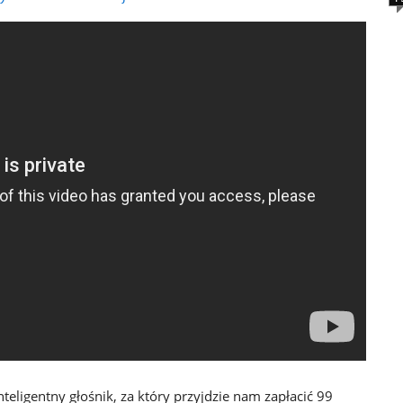
eligentny głośnik, za który przyjdzie nam zapłacić 99