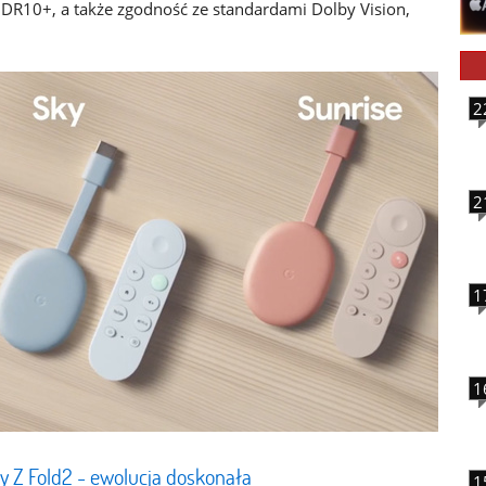
HDR10+, a także zgodność ze standardami Dolby Vision,
2
2
1
1
 Z Fold2 - ewolucja doskonała
1