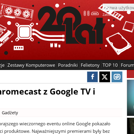
Załóż konto
zje
Zestawy Komputerowe
Poradniki
Felietony
TOP 10
Foru
romecast z Google TV i
|
Gadżety
rajszego wieczornego eventu online Google pokazało
i produktowe. Najważniejszymi premierami były bez