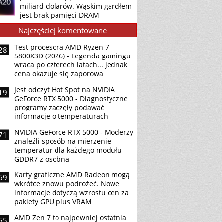
miliard dolarów. Wąskim gardłem
jest brak pamięci DRAM
Najczęściej komentowane
Test procesora AMD Ryzen 7
28
5800X3D (2026) - Legenda gamingu
wraca po czterech latach... jednak
cena okazuje się zaporowa
Jest odczyt Hot Spot na NVIDIA
19
GeForce RTX 5000 - Diagnostyczne
programy zaczęły podawać
informacje o temperaturach
NVIDIA GeForce RTX 5000 - Moderzy
71
znaleźli sposób na mierzenie
temperatur dla każdego modułu
GDDR7 z osobna
Karty graficzne AMD Radeon mogą
69
wkrótce znowu podrożeć. Nowe
informacje dotyczą wzrostu cen za
pakiety GPU plus VRAM
AMD Zen 7 to najpewniej ostatnia
55