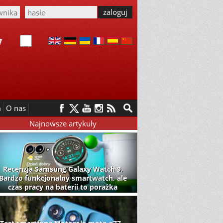
m
O nas
Najnowsze artykuły
Recenzja Samsung Galaxy Watch 9.
Bardzo funkcjonalny smartwatch, ale
czas pracy na baterii to porażka