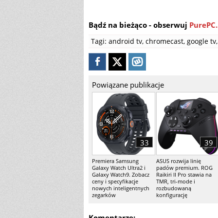
Bądź na bieżąco - obserwuj
PurePC.
Tagi:
android tv
,
chromecast
,
google tv
,
Powiązane publikacje
33
39
Premiera Samsung
ASUS rozwija linię
Galaxy Watch Ultra2 i
padów premium. ROG
Galaxy Watch9. Zobacz
Raikiri II Pro stawia na
ceny i specyfikacje
TMR, tri-mode i
nowych inteligentnych
rozbudowaną
zegarków
konfigurację
Komentarze: