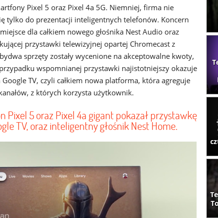
rtfony Pixel 5 oraz Pixel 4a 5G. Niemniej, firma nie
ię tylko do prezentacji inteligentnych telefonów. Koncern
e miejsce dla całkiem nowego głośnika Nest Audio oraz
ującej przystawki telewizyjnej opartej Chromecast z
bydwa sprzęty zostały wycenione na akceptowalne kwoty,
T
przypadku wspomnianej przystawki najistotniejszy okazuje
a Google TV, czyli całkiem nowa platforma, która agreguje
 kanałów, z których korzysta użytkownik.
n Pixel 5 oraz Pixel 4a gigant pokazał przystawkę
e TV, oraz inteligentny głośnik Nest Home.
cz
Te
To