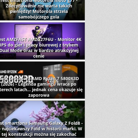
Test smartfona Motorola moto g77 -
Zdecydowanie nie warta takich
pieniędzy! Motorola strzela
samobójczego gola
est AMZFAST AMZG27F6U - Monitor 4K
IPS do gier i pracy biurowej z trybem
Dual Mode oraz w bardzo atrakcyjnej
cenie
Test procesora AMD Ryzen 7 5800X3D
(2026) - Legenda gamingu wraca po
terech latach... jednak cena okazuje się
zaporowa
st smartfona Samsung Galaxy Z Fold8 -
 najciekawszy Fold w historii marki. W
tej konstrukcji można się zakochać