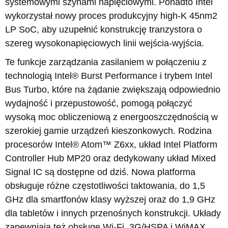
systemowymi szynami napięciowymi. Ponadto Intel
wykorzystał nowy proces produkcyjny high-K 45nm2
LP SoC, aby uzupełnić konstrukcję tranzystora o
szereg wysokonapięciowych linii wejścia-wyjścia.
Te funkcje zarządzania zasilaniem w połączeniu z
technologią Intel® Burst Performance i trybem Intel
Bus Turbo, które na żądanie zwiększają odpowiednio
wydajność i przepustowość, pomogą połączyć
wysoką moc obliczeniową z energooszczędnością w
szerokiej gamie urządzeń kieszonkowych. Rodzina
procesorów Intel® Atom™ Z6xx, układ Intel Platform
Controller Hub MP20 oraz dedykowany układ Mixed
Signal IC są dostępne od dziś. Nowa platforma
obsługuje różne częstotliwości taktowania, do 1,5
GHz dla smartfonów klasy wyższej oraz do 1,9 GHz
dla tabletów i innych przenośnych konstrukcji. Układy
zapewniają też obsługę Wi-Fi, 3G/HSPA i WiMAX