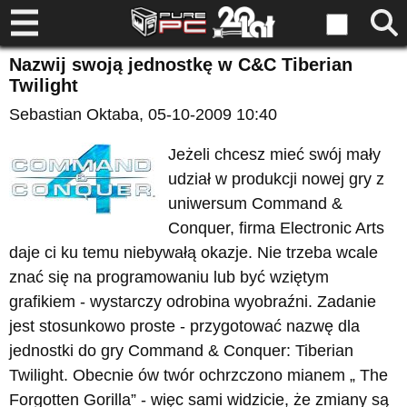
Nazwij swoją jednostkę w C&C Tiberian
Twilight
Sebastian Oktaba
, 05-10-2009 10:40
Jeżeli chcesz mieć swój mały
udział w produkcji nowej gry z
uniwersum Command &
Conquer, firma Electronic Arts
daje ci ku temu niebywałą okazje. Nie trzeba wcale
znać się na programowaniu lub być wziętym
grafikiem - wystarczy odrobina wyobraźni. Zadanie
jest stosunkowo proste - przygotować nazwę dla
jednostki do gry Command & Conquer: Tiberian
Twilight. Obecnie ów twór ochrzczono mianem „ The
Forgotten Gorilla” - więc sami widzicie, że zmiany są