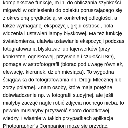
kompleksowe funkcje, m.in. do obliczania szybkości
migawki w odniesieniu do obiektu poruszającego się
z określoną prędkością, w konkretnej odległości, a
także wymaganej ekspozycji, głębi ostrości, pola
widzenia i ustawień lampy błyskowej. Ma też funkcję
światłomierza, ułatwia ustawianie ekspozycji podczas
fotografowania błyskawic lub fajerwerków (przy
konkretnej ogniskowej, przysłonie i czułości ISO),
pomaga w astrofotografii (biorąc pod uwagę również,
elewację, kierunek, dzień miesiąca). To wygodna
ściągawka do fotografowania np. Drogi Mlecznej lub
zorzy polarnej. Znam osoby, które mają potężne
doświadczenie np. w fotografii studyjnej, ale jeśli
miałyby zacząć nagle robić zdjęcia nocnego nieba, to
pewnie musiałyby przyswoić sporo dodatkowej
wiedzy. I właśnie w takich przypadkach aplikacja
Photographer’s Companion może się przydać.