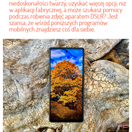
niedoskonałości twarzy, uzyskać więcej opcji, niż
w aplikacji fabrycznej, a może szukasz pomocy
podczas robienia zdjęć aparatem DSLR? Jest
szansa, że wśród poniższych programów
mobilnych znajdziesz coś dla siebie.