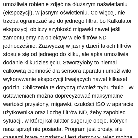
umożliwia robienie zdjęć na dłuższym naświetlaniu
(ekspozycji), w jasnym oświetleniu. Co więcej, nie
trzeba ograniczać się do jednego filtra, bo Kalkulator
ekspozycji obliczy szybkość migawki nawet jeśli
zamontujemy na obiektyw wiele filtrów ND
jednocześnie. Zazwyczaj w jasny dzień takich filtrów
stosuje się od jednego do kilku, ale apka umożliwia
dodanie kilkudziesięciu. Stworzyłoby to niemal
całkowitą ciemność dla sensora aparatu i umożliwiło
wykonywanie ekspozycji trwających nawet kilkaset
godzin. Obliczenia te dotyczą również trybu “bulb”. W
ustawieniach można doprecyzować maksymalne
wartości przysłony, migawki, czułości ISO w aparacie
użytkownika oraz liczbę filtrów ND, żeby zapobiec
sytuacji, w której kalkulator sugeruje opcje, których
nasz sprzęt nie posiada. Program jest prosty, ale
czasami bywa przydatny i jest darmowy, więc można