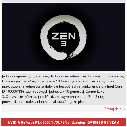
Jedno z najnowszych, sieciowych doniesień odnosi się do nowych procesorów,
które mogą zostać wyposażone w 10 fizycznych rdzeni. Tym samym tak
przygotowana jednostka stałaby się bezpośrednią konkurencją dla Intel Core
i9-10900K(KF), czyli topowych jednostek 10 generacji Comet Lake-
S. Oczywiście informacja o 10-rdzeniowym procesorze Zen 3 nie jest
potwierdzona i należy obecnie traktować ją jako plotkę.
Czytaj dalej...
NVIDIA GeForce RTX 3060 Ti/SUPER z rdzeniem GA104 i 8 GB VRAM