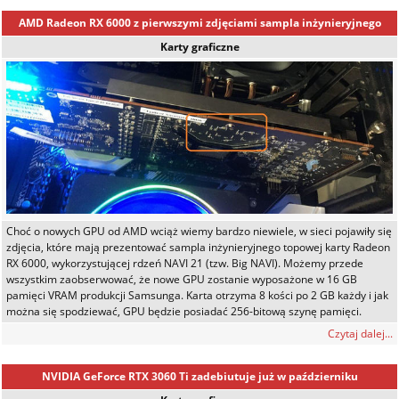
AMD Radeon RX 6000 z pierwszymi zdjęciami sampla inżynieryjnego
Karty graficzne
Choć o nowych GPU od AMD wciąż wiemy bardzo niewiele, w sieci pojawiły się
zdjęcia, które mają prezentować sampla inżynieryjnego topowej karty Radeon
RX 6000, wykorzystującej rdzeń NAVI 21 (tzw. Big NAVI). Możemy przede
wszystkim zaobserwować, że nowe GPU zostanie wyposażone w 16 GB
pamięci VRAM produkcji Samsunga. Karta otrzyma 8 kości po 2 GB każdy i jak
można się spodziewać, GPU będzie posiadać 256-bitową szynę pamięci.
Czytaj dalej...
NVIDIA GeForce RTX 3060 Ti zadebiutuje już w październiku