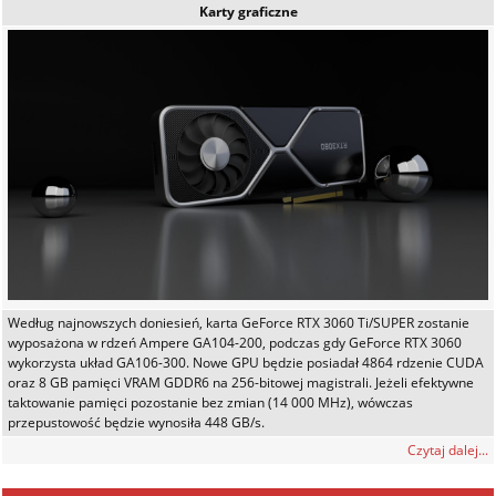
Karty graficzne
Według najnowszych doniesień, karta GeForce RTX 3060 Ti/SUPER zostanie
wyposażona w rdzeń Ampere GA104-200, podczas gdy GeForce RTX 3060
wykorzysta układ GA106-300. Nowe GPU będzie posiadał 4864 rdzenie CUDA
oraz 8 GB pamięci VRAM GDDR6 na 256-bitowej magistrali. Jeżeli efektywne
taktowanie pamięci pozostanie bez zmian (14 000 MHz), wówczas
przepustowość będzie wynosiła 448 GB/s.
Czytaj dalej...