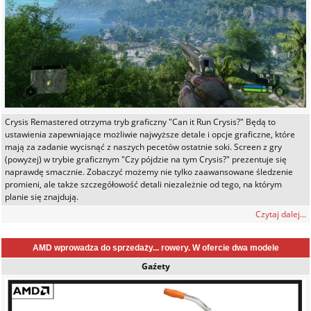
Crysis Remastered otrzyma tryb graficzny "Can it Run Crysis?" Będą to
ustawienia zapewniające możliwie najwyższe detale i opcje graficzne, które
mają za zadanie wycisnąć z naszych pecetów ostatnie soki. Screen z gry
(powyżej) w trybie graficznym "Czy pójdzie na tym Crysis?" prezentuje się
naprawdę smacznie. Zobaczyć możemy nie tylko zaawansowane śledzenie
promieni, ale także szczegółowość detali niezależnie od tego, na którym
planie się znajdują.
Czytaj dalej...
AMD wprowadza do sprzedaży... rowery. W ofercie dwa modele
Gaźety