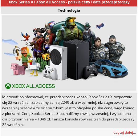
Xbox Series X i Xbox All Access - polskie ceny i data przedsprzedaży
Technologia
Microsoft poinformował, że przedsprzedaż konsoli Xbox Series X rozpocznie
się 22 września i zapłacimy za nią 2249 zł, a więc mniej, niż sugerowały to
wcześniej przecieki ze sklepu x-kom. Jest to oficjalna polska cena, więc koniec
z plotkami. Cenę Xboksa Series S poznaliśmy chwilę wcześniej, i wynosi ona –
dla przypomnienia – 1349 zł. Tańsza konsola również trafi do przedsprzedaży
22 września.
Czytaj dalej...