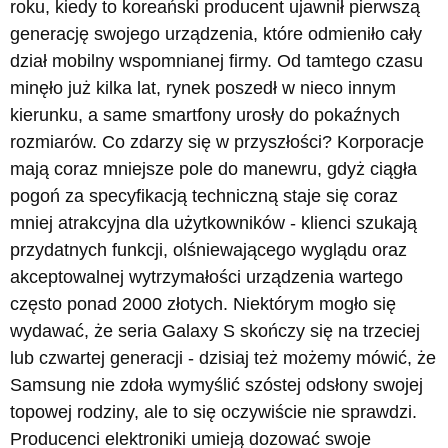
roku, kiedy to koreański producent ujawnił pierwszą
generację swojego urządzenia, które odmieniło cały
dział mobilny wspomnianej firmy. Od tamtego czasu
minęło już kilka lat, rynek poszedł w nieco innym
kierunku, a same smartfony urosły do pokaźnych
rozmiarów. Co zdarzy się w przyszłości? Korporacje
mają coraz mniejsze pole do manewru, gdyż ciągła
pogoń za specyfikacją techniczną staje się coraz
mniej atrakcyjna dla użytkowników - klienci szukają
przydatnych funkcji, olśniewającego wyglądu oraz
akceptowalnej wytrzymałości urządzenia wartego
często ponad 2000 złotych. Niektórym mogło się
wydawać, że seria Galaxy S skończy się na trzeciej
lub czwartej generacji - dzisiaj też możemy mówić, że
Samsung nie zdoła wymyślić szóstej odsłony swojej
topowej rodziny, ale to się oczywiście nie sprawdzi.
Producenci elektroniki umieją dozować swoje