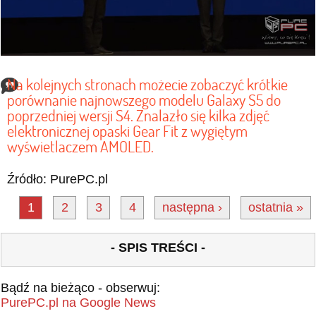
Na kolejnych stronach możecie zobaczyć krótkie
porównanie najnowszego modelu Galaxy S5 do
poprzedniej wersji S4. Znalazło się kilka zdjęć
elektronicznej opaski Gear Fit z wygiętym
wyświetlaczem AMOLED.
Źródło: PurePC.pl
1
2
3
4
następna ›
ostatnia »
- SPIS TREŚCI -
Bądź na bieżąco - obserwuj:
PurePC.pl na Google News