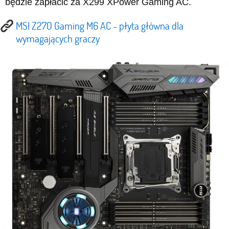
będzie zapłacić za X299 XPower Gaming AC.
MSI Z270 Gaming M6 AC - płyta główna dla
wymagających graczy