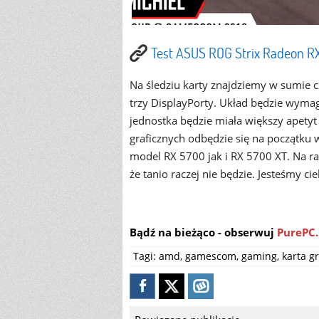
Test ASUS ROG Strix Radeon R
Na śledziu karty znajdziemy w sumie c
trzy DisplayPorty. Układ będzie wymaga
jednostka będzie miała większy apety
graficznych odbędzie się na początku 
model RX 5700 jak i RX 5700 XT. Na ra
że tanio raczej nie będzie. Jesteśmy c
Bądź na bieżąco - obserwuj
PurePC.
Tagi:
amd
,
gamescom
,
gaming
,
karta g