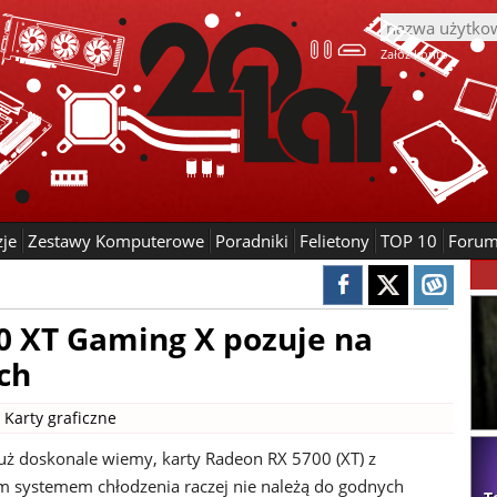
Załóż konto
zje
Zestawy Komputerowe
Poradniki
Felietony
TOP 10
Foru
0 XT Gaming X pozuje na
ch
|
Karty graficzne
już doskonale wiemy, karty Radeon RX 5700 (XT) z
m systemem chłodzenia raczej nie należą do godnych