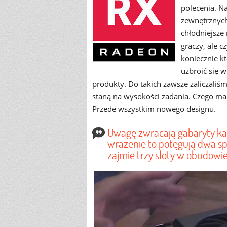
polecenia. Na
zewnętrznych
chłodniejsz
graczy, ale cz
koniecznie k
uzbroić się 
produkty. Do takich zawsze zaliczaliśm
staną na wysokości zadania. Czego 
Przede wszystkim nowego designu.
Uwagę zwracają gabaryty kar
wrażenie to potęgują dwa sp
zajmie trzy sloty w obudowie