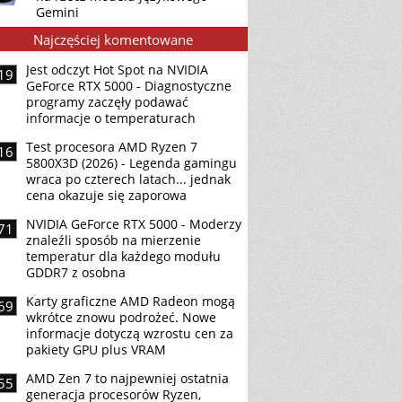
Gemini
Najczęściej komentowane
Jest odczyt Hot Spot na NVIDIA
19
GeForce RTX 5000 - Diagnostyczne
programy zaczęły podawać
informacje o temperaturach
Test procesora AMD Ryzen 7
16
5800X3D (2026) - Legenda gamingu
wraca po czterech latach... jednak
cena okazuje się zaporowa
NVIDIA GeForce RTX 5000 - Moderzy
71
znaleźli sposób na mierzenie
temperatur dla każdego modułu
GDDR7 z osobna
Karty graficzne AMD Radeon mogą
69
wkrótce znowu podrożeć. Nowe
informacje dotyczą wzrostu cen za
pakiety GPU plus VRAM
AMD Zen 7 to najpewniej ostatnia
55
generacja procesorów Ryzen,