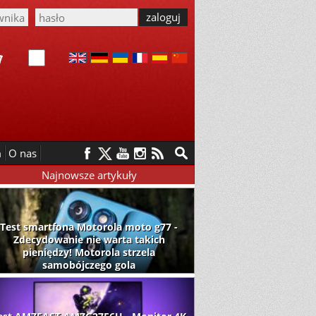
m
O nas
Najnowsze artykuły
Test smartfona Motorola moto g77 -
Zdecydowanie nie warta takich
pieniędzy! Motorola strzela
samobójczego gola