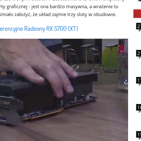
ty graficznej - jest ona bardzo masywna, a wrażenie to
miało założyć, że układ zajmie trzy sloty w obudowie.
2
ferencyjne Radeony RX 5700 (XT)
2
1
1
1