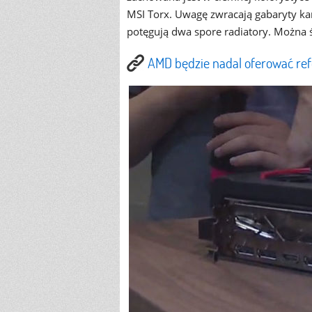
MSI Torx. Uwagę zwracają gabaryty kar
potęgują dwa spore radiatory. Można ś
AMD będzie nadal oferować re