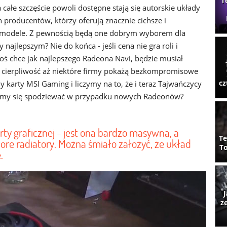
T
 całe szczęście powoli dostępne stają się autorskie układy
 producentów, którzy oferują znacznie cichsze i
e modele. Z pewnością będą one dobrym wyborem dla
y najlepszym? Nie do końca - jeśli cena nie gra roli i
toś chce jak najlepszego Radeona Navi, będzie musiał
w cierpliwość aż niektóre firmy pokażą bezkompromisowe
cz
y karty MSI Gaming i liczymy na to, że i teraz Tajwańczycy
mamy się spodziewać w przypadku nowych Radeonów?
ty graficznej - jest ona bardzo masywna, a
Te
ore radiatory. Można śmiało założyć, że układ
To
.
J
z