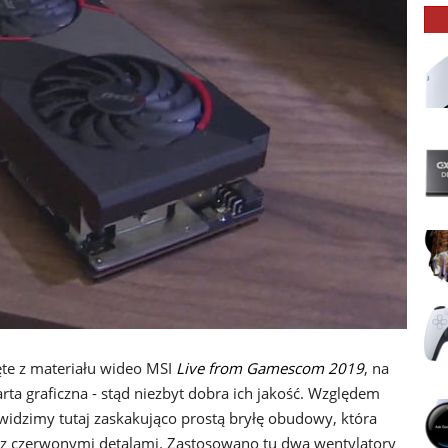
ęte z materiału wideo MSI
Live from Gamescom 2019
, na
rta graficzna - stąd niezbyt dobra ich jakość. Względem
widzimy tutaj zaskakująco prostą bryłę obudowy, która
 z czerwonymi detalami. Zastosowano tu dwa wentylatory