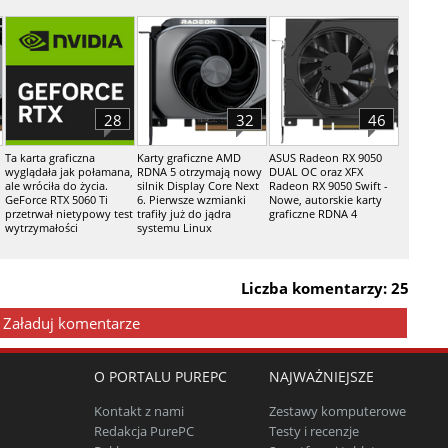
28
32
46
Ta karta graficzna
Karty graficzne AMD
ASUS Radeon RX 9050
wyglądała jak połamana,
RDNA 5 otrzymają nowy
DUAL OC oraz XFX
ale wróciła do życia.
silnik Display Core Next
Radeon RX 9050 Swift -
GeForce RTX 5060 Ti
6. Pierwsze wzmianki
Nowe, autorskie karty
przetrwał nietypowy test
trafiły już do jądra
graficzne RDNA 4
wytrzymałości
systemu Linux
Liczba komentarzy: 25
Załaduj komentarze
O PORTALU PUREPC
NAJWAŻNIEJSZE
Kontakt z nami
Zestawy komputerowe
Redakcja PurePC
Testy i recenzje