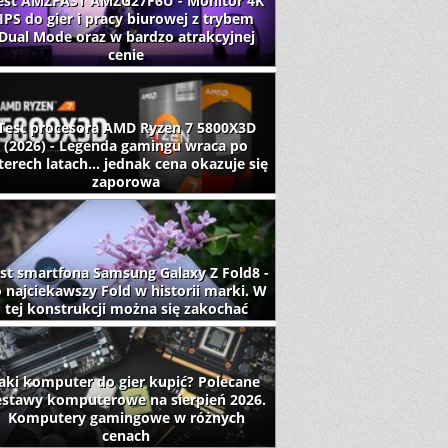
est AMZFAST AMZG27F6U - Monitor 4K
IPS do gier i pracy biurowej z trybem
Dual Mode oraz w bardzo atrakcyjnej
cenie
Test procesora AMD Ryzen 7 5800X3D
(2026) - Legenda gamingu wraca po
terech latach... jednak cena okazuje się
zaporowa
st smartfona Samsung Galaxy Z Fold8 -
 najciekawszy Fold w historii marki. W
tej konstrukcji można się zakochać
aki komputer do gier kupić? Polecane
estawy komputerowe na sierpień 2026.
Komputery gamingowe w różnych
cenach