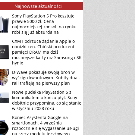
Najnowsze aktualności
Sony PlayStation 5 Pro kosztuje
prawie 5000 zł. Cena
najmocniejszej konsoli na rynku
robi się już absurdalna
CXMT odrzuca żądanie Apple o
obniżki cen. Chiński producent
pamięci DRAM ma dziś
mocniejsze karty niż Samsung i SK
hynix
D-Wave pokazuje swoją broń w
wyścigu kwantowym. Kubity dual-
rail trafiają na pierwszy plan
Nowe pudełka PlayStation 5 z
komunikatem o końcu płyt. Sony
dobitnie przypomina, co się stanie
w styczniu 2028 roku
Koniec Asystenta Google na
smartfonach. 4 września
rozpocznie się wygaszanie usługi
na rzecz modelu językowego