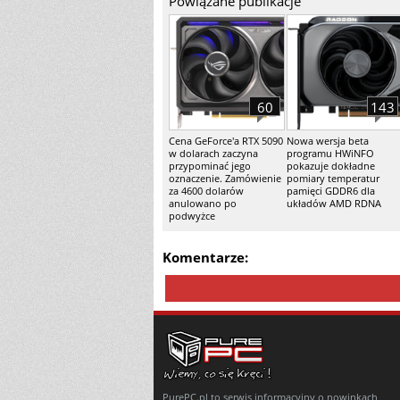
Powiązane publikacje
60
143
Cena GeForce'a RTX 5090
Nowa wersja beta
w dolarach zaczyna
programu HWiNFO
przypominać jego
pokazuje dokładne
oznaczenie. Zamówienie
pomiary temperatur
za 4600 dolarów
pamięci GDDR6 dla
anulowano po
układów AMD RDNA
podwyżce
Komentarze:
PurePC.pl to serwis informacyjny o nowinkach