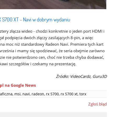
X 5700 XT - Navi w dobrym wydaniu
ztery złącza wideo - chodzi konkretnie o jeden port HDMI i
ł podpięcia dwóch złączy zasilających 8-pin, a więc
t na moc niż standardowy Radeon Navi. Premiera tych kart
września i mamy się spodziewać, że seria obejmie zarówno
zie nie potwierdzono cen, choć nie trzeba chyba dodawać,
iekawi szczegółów i czekamy na prezentację.
Źródło: VideoCardz, Guru3D
pl na Google News
raficzna
,
msi
,
navi
,
radeon
,
rx 5700
,
rx 5700 xt
,
torx
Zgłoś błąd