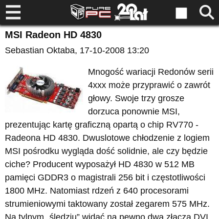
MSI Radeon HD 4830
Sebastian Oktaba
, 17-10-2008 13:20
Mnogość wariacji Redonów serii
4xxx może przyprawić o zawrót
głowy. Swoje trzy grosze
dorzuca ponownie MSI,
prezentując kartę graficzną opartą o chip RV770 -
Radeona HD 4830. Dwuslotowe chłodzenie z logiem
MSI pośrodku wygląda dość solidnie, ale czy będzie
ciche? Producent wyposażył HD 4830 w 512 MB
pamięci GDDR3 o magistrali 256 bit i częstotliwości
1800 MHz. Natomiast rdzeń z 640 procesorami
strumieniowymi taktowany został zegarem 575 MHz.
Na tylnym „śledziu” widać na pewno dwa złącza DVI.