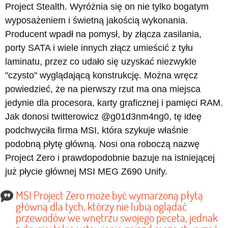
Project Stealth. Wyróżnia się on nie tylko bogatym
wyposażeniem i świetną jakością wykonania.
Producent wpadł na pomysł, by złącza zasilania,
porty SATA i wiele innych złącz umieścić z tyłu
laminatu, przez co udało się uzyskać niezwykle
"czysto" wyglądającą konstrukcję. Można wręcz
powiedzieć, że na pierwszy rzut ma ona miejsca
jedynie dla procesora, karty graficznej i pamięci RAM.
Jak donosi twitterowicz @g01d3nm4ng0, tę ideę
podchwyciła firma MSI, która szykuje właśnie
podobną płytę główną. Nosi ona roboczą nazwę
Project Zero i prawdopodobnie bazuje na istniejącej
już płycie głównej MSI MEG Z690 Unify.
MSI Project Zero może być wymarzoną płytą
główną dla tych, którzy nie lubią oglądać
przewodów we wnętrzu swojego peceta, jednak