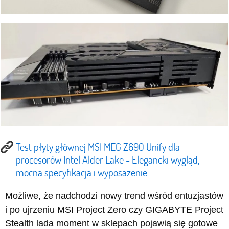
Test płyty głównej MSI MEG Z690 Unify dla
procesorów Intel Alder Lake - Elegancki wygląd,
mocna specyfikacja i wyposażenie
Możliwe, że nadchodzi nowy trend wśród entuzjastów
i po ujrzeniu MSI Project Zero czy GIGABYTE Project
Stealth lada moment w sklepach pojawią się gotowe