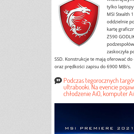
tylko laptop
MSI Stealth 
oddzielnie 
kartę grafic
Z590 GODLIKE
podzespołów,
zaskoczyła p
SSD. Konstrukcje te mają oferować do
oraz prędkości zapisu do 6900 MB/s.
Podczas tegorocznych targó
ultrabooki. Na evencie pojawi
chłodzenie AiO, komputer Ai