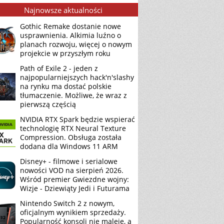
Najnowsze aktualności
Gothic Remake dostanie nowe
usprawnienia. Alkimia luźno o
planach rozwoju, więcej o nowym
projekcie w przyszłym roku
Path of Exile 2 - jeden z
najpopularniejszych hack'n'slashy
na rynku ma dostać polskie
tłumaczenie. Możliwe, że wraz z
pierwszą częścią
NVIDIA RTX Spark będzie wspierać
technologię RTX Neural Texture
Compression. Obsługa została
dodana dla Windows 11 ARM
Disney+ - filmowe i serialowe
nowości VOD na sierpień 2026.
Wśród premier Gwiezdne wojny:
Wizje - Dziewiąty Jedi i Futurama
Nintendo Switch 2 z nowym,
oficjalnym wynikiem sprzedaży.
Popularność konsoli nie maleje, a