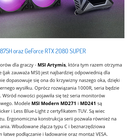
-10875H oraz GeForce RTX 2080 SUPER
orów dla graczy -
MSI Artymis
, która tym razem otrzyma
 (jak zauważa MSI) jest najbardziej odpowiednią dla
nie dopasowuje się ona do krzywizny naszego oka, dzięki
ernego wysiłku. Oprócz rozwiązania 1000R, seria będzie
. Wśród nowości pojawiła się też seria monitorów
rowego. Modele
MSI Modern MD271
i
MD241
są
ker i Less Blue-Light z certyfikatem TUV. Są wiec
zu. Ergonomiczna konstrukcja serii pozwala również na
nia. Wbudowane złącza typu C i beznarzędziowa
 łatwe podłączanie i ładowanie oraz montaż VESA.