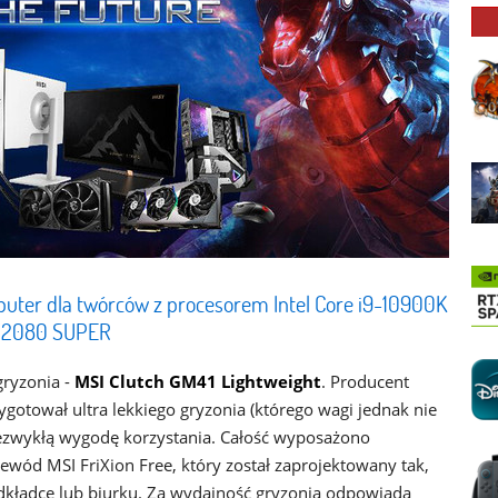
puter dla twórców z procesorem Intel Core i9-10900K
X 2080 SUPER
ryzonia -
MSI Clutch GM41 Lightweight
. Producent
otował ultra lekkiego gryzonia (którego wagi jednak nie
iezwykłą wygodę korzystania. Całość wyposażono
wód MSI FriXion Free, który został zaprojektowany tak,
dkładce lub biurku. Za wydajność gryzonia odpowiada