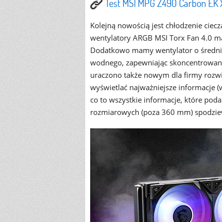
Test MSI MPG Z490 Carbon EK 
Kolejną nowością jest chłodzenie ciec
wentylatory ARGB MSI Torx Fan 4.0 ma
Dodatkowo mamy wentylator o średnic
wodnego, zapewniając skoncentrowane
uraczono także nowym dla firmy rozw
wyświetlać najważniejsze informacje (w
co to wszystkie informacje, które podan
rozmiarowych (poza 360 mm) spodziew