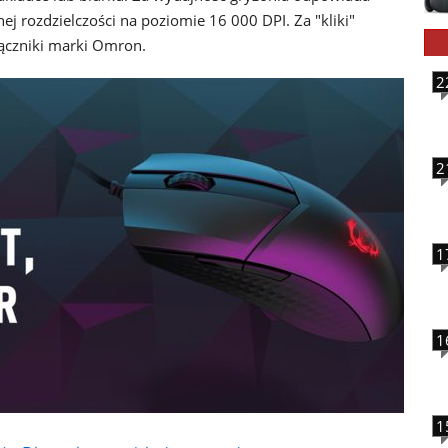
 rozdzielczości na poziomie 16 000 DPI. Za "kliki"
łączniki marki Omron.
2
2
1
1
1