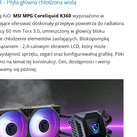
X - Płyta główna chłodzona wodą
zą AiO.
MSI MPG Coreliquid K360
wyposażono w
jące oferować doskonały przepływ powietrza do radiatora.
y 60 mm Torx 3.0, umieszczony w głowicy bloku
 chłodzenie elementów zasilających. Blokopompkę
iązaniem - 2,4-calowym ekranem LCD, który może
ydajność sprzętu, zegar) oraz konfigurowalną grafikę. Póki
o na temat tej konstrukcji. Cen, dostępności i wersji
amy się później.