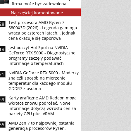
firma może być zadowolona
Najczęściej komentowane
Test procesora AMD Ryzen 7
28
5800X3D (2026) - Legenda gamingu
wraca po czterech latach... jednak
cena okazuje się zaporowa
Jest odczyt Hot Spot na NVIDIA
19
GeForce RTX 5000 - Diagnostyczne
programy zaczęły podawać
informacje o temperaturach
NVIDIA GeForce RTX 5000 - Moderzy
71
znaleźli sposób na mierzenie
temperatur dla każdego modułu
GDDR7 z osobna
Karty graficzne AMD Radeon mogą
69
wkrótce znowu podrożeć. Nowe
informacje dotyczą wzrostu cen za
pakiety GPU plus VRAM
AMD Zen 7 to najpewniej ostatnia
55
generacja procesorów Ryzen,