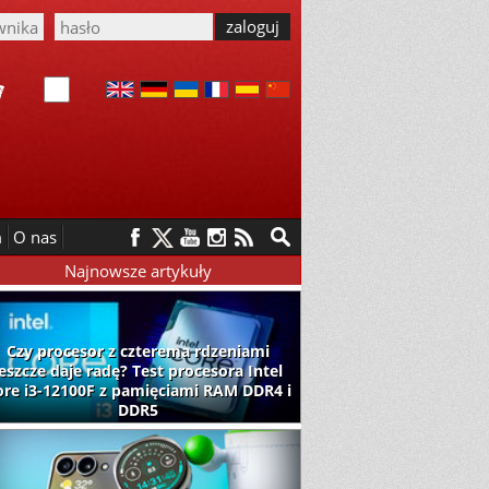
m
O nas
Najnowsze artykuły
Czy procesor z czterema rdzeniami
jeszcze daje radę? Test procesora Intel
ore i3-12100F z pamięciami RAM DDR4 i
DDR5