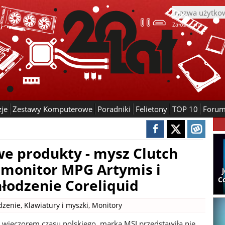
Załóż konto
zje
Zestawy Komputerowe
Poradniki
Felietony
TOP 10
Foru
e produkty - mysz Clutch
 monitor MPG Artymis i
C
łodzenie Coreliquid
dzenie
,
Klawiatury i myszki
,
Monitory
wieczorem czasu polskiego, marka MSI przedstawiła nie