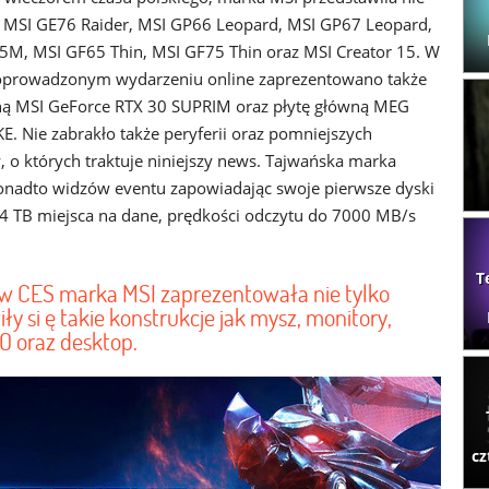
y MSI GE76 Raider, MSI GP66 Leopard, MSI GP67 Leopard,
15M, MSI GF65 Thin, MSI GF75 Thin oraz MSI Creator 15. W
poprowadzonym wydarzeniu online zaprezentowano także
zną MSI GeForce RTX 30 SUPRIM oraz płytę główną MEG
. Nie zabrakło także peryferii oraz pomniejszych
 o których traktuje niniejszy news. Tajwańska marka
onadto widzów eventu zapowiadając swoje pierwsze dyski
 4 TB miejsca na dane, prędkości odczytu do 7000 MB/s
T
w CES marka MSI zaprezentowała nie tylko
ły si ę takie konstrukcje jak mysz, monitory,
O oraz desktop.
cz