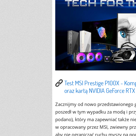
Test MSI Prestige P100X - Kom
oraz kartą NVIDIA GeForce RT
Zacznijmy od nowo przedstawionego g
poszedł w tym wypadku za modą i przyg
podano), który ma zapewniać także n
w
opracowany przez MSI,
zwiewny prze
aby nie ograniczać ruchu myszy na po