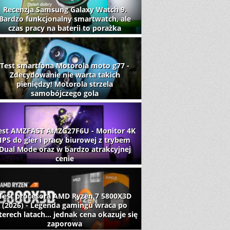
Recenzja Samsung Galaxy Watch 9.
Bardzo funkcjonalny smartwatch, ale
czas pracy na baterii to porażka
Test smartfona Motorola moto g77 -
Zdecydowanie nie warta takich
pieniędzy! Motorola strzela
samobójczego gola
est AMZFAST AMZG27F6U - Monitor 4K
IPS do gier i pracy biurowej z trybem
Dual Mode oraz w bardzo atrakcyjnej
cenie
Test procesora AMD Ryzen 7 5800X3D
(2026) - Legenda gamingu wraca po
terech latach... jednak cena okazuje się
zaporowa