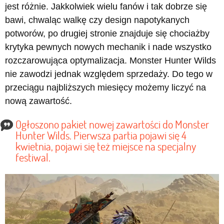
jest różnie. Jakkolwiek wielu fanów i tak dobrze się
bawi, chwaląc walkę czy design napotykanych
potworów, po drugiej stronie znajduje się chociażby
krytyka pewnych nowych mechanik i nade wszystko
rozczarowująca optymalizacja. Monster Hunter Wilds
nie zawodzi jednak względem sprzedaży. Do tego w
przeciągu najbliższych miesięcy możemy liczyć na
nową zawartość.
Ogłoszono pakiet nowej zawartości do Monster
Hunter Wilds. Pierwsza partia pojawi się 4
kwietnia, pojawi się też miejsce na specjalny
festiwal.