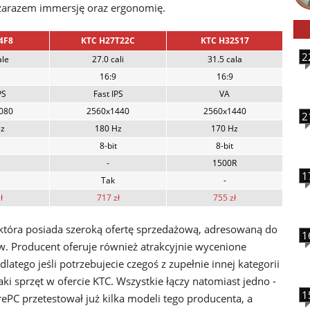
 zarazem immersję oraz ergonomię.
4F8
KTC H27T22C
KTC H32S17
2
ale
27.0 cali
31.5 cala
16:9
16:9
PS
Fast IPS
VA
080
2560x1440
2560x1440
2
Hz
180 Hz
170 Hz
8-bit
8-bit
-
1500R
1
Tak
-
ł
717 zł
755 zł
 która posiada szeroką ofertę sprzedażową, adresowaną do
1
w. Producent oferuje również atrakcyjnie wycenione
atego jeśli potrzebujecie czegoś z zupełnie innej kategorii
aki sprzęt w ofercie KTC. Wszystkie łączy natomiast jedno -
1
ePC przetestował już kilka modeli tego producenta, a