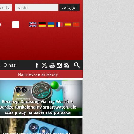
m
O nas
Najnowsze artykuły
Recenzja Samsung Galaxy Watch 9.
Bardzo funkcjonalny smartwatch, ale
czas pracy na baterii to porażka