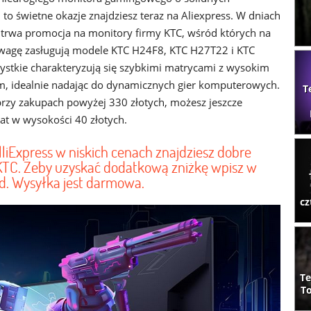
to świetne okazje znajdziesz teraz na Aliexpress. W dniach
trwa promocja na monitory firmy KTC, wśród których na
wagę zasługują modele KTC H24F8, KTC H27T22 i KTC
stkie charakteryzują się szybkimi matrycami z wysokim
, idealnie nadając do dynamicznych gier komputerowych.
T
zy zakupach powyżej 330 złotych, możesz jeszcze
at w wysokości 40 złotych.
liExpress w niskich cenach znajdziesz dobre
TC. Żeby uzyskać dodatkową zniżkę wpisz w
. Wysyłka jest darmowa.
cz
Te
To