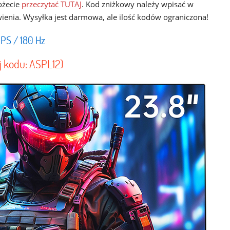
ożecie
przeczytać TUTAJ
. Kod zniżkowy należy wpisać w
nia. Wysyłka jest darmowa, ale ilość kodów ograniczona!
IPS / 180 Hz
j kodu: ASPL12)