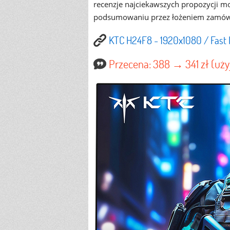
recenzje najciekawszych propozycji m
podsumowaniu przez łożeniem zamówie
KTC H24F8 - 1920x1080 / Fast 
Przecena: 388 → 341 zł (uży