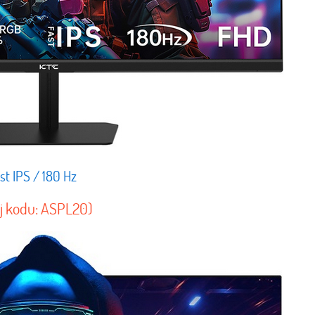
t IPS / 180 Hz
yj kodu: ASPL20)