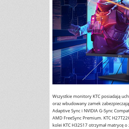
Wszystkie monitory KTC posiadają u
oraz wbudowany zamek zabezpieczający
Adaptive Sync i NVIDIA G-Sync Compa
AMD FreeSync Premium. KTC H27T22C o
kolei KTC H32S17 otrzymał matrycę o 