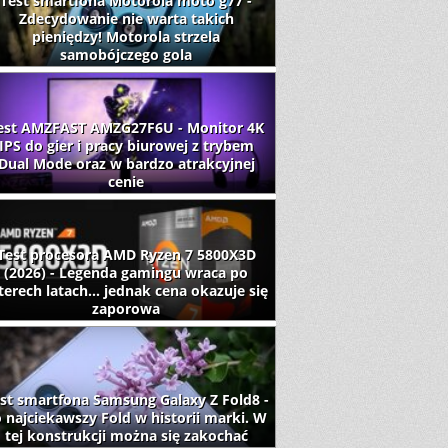
Test smartfona Motorola moto g77 -
Zdecydowanie nie warta takich
pieniędzy! Motorola strzela
samobójczego gola
est AMZFAST AMZG27F6U - Monitor 4K
IPS do gier i pracy biurowej z trybem
Dual Mode oraz w bardzo atrakcyjnej
cenie
Test procesora AMD Ryzen 7 5800X3D
(2026) - Legenda gamingu wraca po
terech latach... jednak cena okazuje się
zaporowa
st smartfona Samsung Galaxy Z Fold8 -
 najciekawszy Fold w historii marki. W
tej konstrukcji można się zakochać