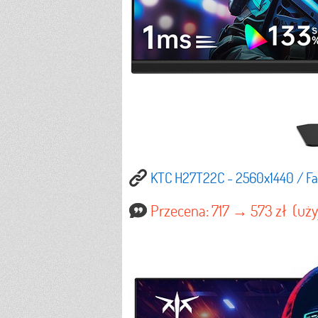
KTC H27T22C - 2560x1440 / Fas
Przecena: 717 → 573 zł (uż