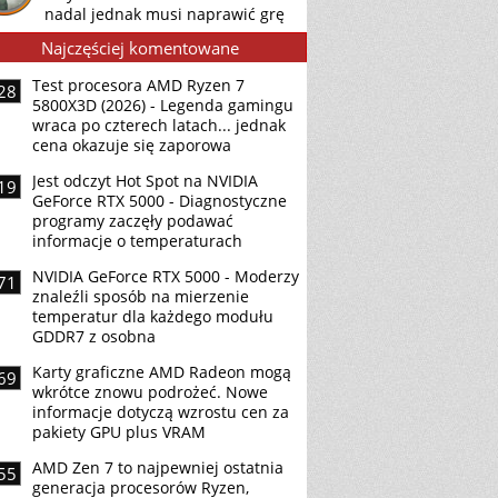
nadal jednak musi naprawić grę
Najczęściej komentowane
Test procesora AMD Ryzen 7
28
5800X3D (2026) - Legenda gamingu
wraca po czterech latach... jednak
cena okazuje się zaporowa
Jest odczyt Hot Spot na NVIDIA
19
GeForce RTX 5000 - Diagnostyczne
programy zaczęły podawać
informacje o temperaturach
NVIDIA GeForce RTX 5000 - Moderzy
71
znaleźli sposób na mierzenie
temperatur dla każdego modułu
GDDR7 z osobna
Karty graficzne AMD Radeon mogą
69
wkrótce znowu podrożeć. Nowe
informacje dotyczą wzrostu cen za
pakiety GPU plus VRAM
AMD Zen 7 to najpewniej ostatnia
55
generacja procesorów Ryzen,