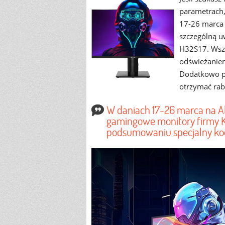
parametrach, 
17-26 marca 
szczególną u
H32S17. Wszy
odświeżaniem
Dodatkowo pr
otrzymać rab
W daniach 17-26 marca na Al
gamingowe monitory firmy K
podsumowaniu specjalny kod