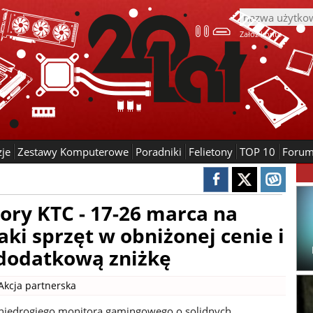
Załóż konto
zje
Zestawy Komputerowe
Poradniki
Felietony
TOP 10
Foru
ory KTC - 17-26 marca na
aki sprzęt w obniżonej cenie i
 dodatkową zniżkę
Akcja partnerska
z niedrogiego monitora gamingowego o solidnych