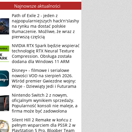
Najnowsze aktualności
Path of Exile 2 - jeden z
najpopularniejszych hack'n'slashy
na rynku ma dostać polskie
tłumaczenie. Możliwe, że wraz z
pierwszą częścią
NVIDIA RTX Spark będzie wspierać
technologię RTX Neural Texture
Compression. Obsługa została
dodana dla Windows 11 ARM
Disney+ - filmowe i serialowe
nowości VOD na sierpień 2026.
Wśród premier Gwiezdne wojny:
Wizje - Dziewiąty Jedi i Futurama
Nintendo Switch 2 z nowym,
oficjalnym wynikiem sprzedaży.
Popularność konsoli nie maleje, a
firma może być zadowolona
Silent Hill 2 Remake w końcu z
pełnym wsparciem dla PSSR 2 w
PlayStation 5 Pro. Bloober Team