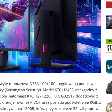
chwyty montażowe VESA 100x100, regulowaną podstawę
 (Kensington Security). Model KTC H24F8 jest zgodny z
tible, natomiast KTC H27T22C i KTC G32S17 dodatkowo z
feruje również PIVOT oraz posiada podświetlenie RGB. Z
zakrzywieniu 1500R, która przy rozmiarze 32 cali poprawia