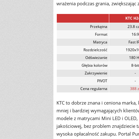
wrażenia podczas grania, zwiększając
KTC H2
Przekątna
23.8 c
Format
16:9
Matryca
Fast I
Rozdzielczość
1920x1
Odświeżanie
180 
Głębia kolorów
8-bit
Zakrzywienie
-
PIVOT
-
Cena regularna
388 z
KTC to dobrze znana i ceniona marka,
mniej i bardziej wymagających klientó
modele z matrycami Mini LED i OLED, dl
jakościowej, bez problem znajdziecie t
wysoka opłacalność zakupu. Portal Pur