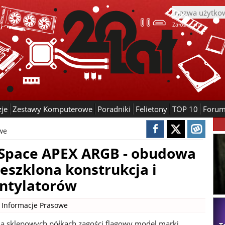
Załóż konto
zje
Zestawy Komputerowe
Poradniki
Felietony
TOP 10
Foru
we
Space APEX ARGB - obudowa
zeszklona konstrukcja i
ntylatorów
|
Informacje Prasowe
na sklepowych półkach zagości flagowy model marki