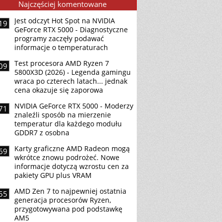
Najczęściej komentowane
Jest odczyt Hot Spot na NVIDIA
19
GeForce RTX 5000 - Diagnostyczne
programy zaczęły podawać
informacje o temperaturach
Test procesora AMD Ryzen 7
09
5800X3D (2026) - Legenda gamingu
wraca po czterech latach... jednak
cena okazuje się zaporowa
NVIDIA GeForce RTX 5000 - Moderzy
71
znaleźli sposób na mierzenie
temperatur dla każdego modułu
GDDR7 z osobna
Karty graficzne AMD Radeon mogą
69
wkrótce znowu podrożeć. Nowe
informacje dotyczą wzrostu cen za
pakiety GPU plus VRAM
AMD Zen 7 to najpewniej ostatnia
55
generacja procesorów Ryzen,
przygotowywana pod podstawkę
AM5