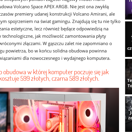
T
udowa Volcano Space APEX ARGB. Nie jest ona zwykłą
czasów premiery udanej konstrukcji Volcano Amirani, ale
ym spojrzeniem na świat gamingu. Znajdują się tu nie tylko
ania estetyczne, lecz również będące odpowiedzią na
y technologiczne, jak możliwość zamontowania płyty
wróconymi złączami. W gąszczu zalet nie zapomniano o
cz
gu powietrza, bo w końcu solidna obudowa powinna
wiązaniami dla nowoczesnego i wydajnego komputera.
 obudowa w której komputer poczuje się jak
kosztuje 599 złotych, czarna 589 złotych.
Te
To
J
z