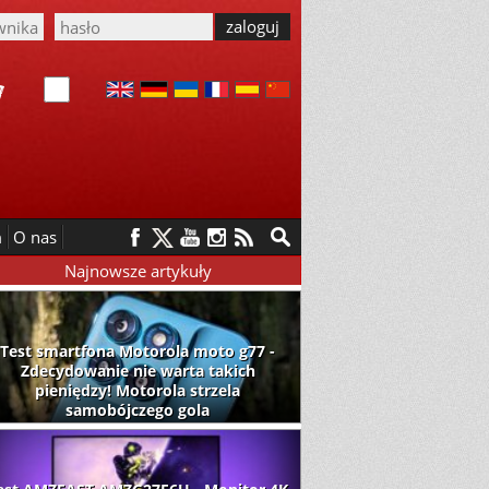
m
O nas
Najnowsze artykuły
Test smartfona Motorola moto g77 -
Zdecydowanie nie warta takich
pieniędzy! Motorola strzela
samobójczego gola