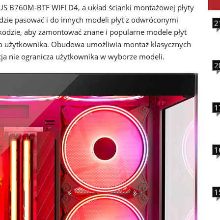
SUS B760M-BTF WIFI D4, a układ ścianki montażowej płyty
będzie pasować i do innych modeli płyt z odwróconymi
2
szkodzie, aby zamontować znane i popularne modele płyt
 do użytkownika. Obudowa umożliwia montaż klasycznych
cja nie ogranicza użytkownika w wyborze modeli.
2
1
1
1