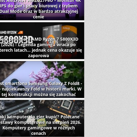
est AMZFAST AMZG27F6U - Monitor 4K
IPS do gier i pracy biurowej z trybem
Dual Mode oraz w bardzo atrakcyjnej
cenie
Test procesora AMD Ryzen 7 5800X3D
(2026) - Legenda gamingu wraca po
terech latach... jednak cena okazuje się
zaporowa
st smartfona Samsung Galaxy Z Fold8 -
 najciekawszy Fold w historii marki. W
tej konstrukcji można się zakochać
aki komputer do gier kupić? Polecane
estawy komputerowe na sierpień 2026.
Komputery gamingowe w różnych
cenach