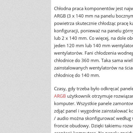
Chłodna praca komponentów jest najwa
ARGB (3 x 140 mm na panelu bocznym 
powietrza skutecznie chłodząc pracę ka
konfiguracji, ponieważ na panelu gó
lub 2 x 140 mm. Co więcej, na dole ob
jeden 120 mm lub 140 mm wentylator.
wentylatorów. Fani chłodzenia wodnego
chłodnice do 360 mm. Taka sama wielk
zainstalowanych wentylatorów na ścian
chłodnicę do 140 mm.
Czasy, gdy trzeba było odkręcać pane
ARGB
użytkownik otrzymuje rozwiązani
komputer. Wszystkie panele zamontowa
zdjąć panel i wygodnie zainstalować k
/ audio można skonfigurować według w
froncie obudowy. Dzięki takiemu rozw