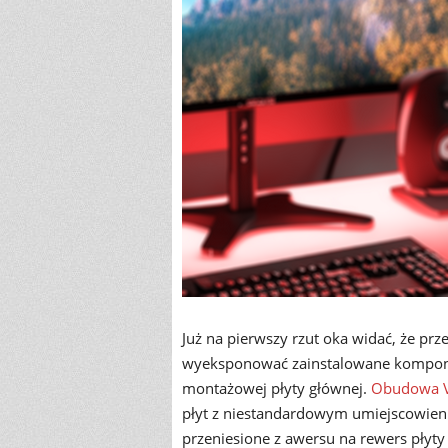
Już na pierwszy rzut oka widać, że pr
wyeksponować zainstalowane komponenty
montażowej płyty głównej.
Obudowa V
płyt z niestandardowym umiejscowienie
przeniesione z awersu na rewers płyty