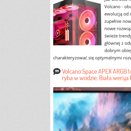
Volcano - ob
ewolucją od 
zupełnie now
nowe rozwiąz
świeże trend
głównej z od
dobrym obie
charakteryzować się optymalnymi roz
Volcano Space APEX ARGB to
ryba w wodzie. Biała wersja 