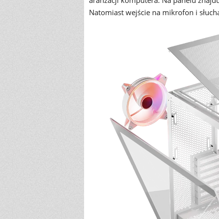
aranżacji komputera. Na panelu znajdu
Natomiast wejście na mikrofon i słuc