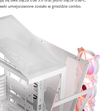
ją się dwa złącza USB 3.0 oraz jedno złącze USB-C.
hawki umiejscowione zostało w gnieździe combo.