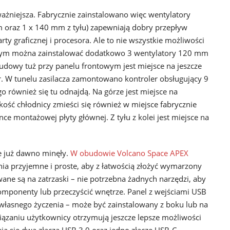
żniejsza. Fabrycznie zainstalowano więc wentylatory
oraz 1 x 140 mm z tyłu) zapewniają dobry przepływ
rty graficznej i procesora. Ale to nie wszystkie możliwości
rnym można zainstalować dodatkowo 3 wentylatory 120 mm
udowy tuż przy panelu frontowym jest miejsce na jeszcze
 W tunelu zasilacza zamontowano kontroler obsługujący 9
 również się tu odnajdą. Na górze jest miejsce na
ość chłodnicy zmieści się również w miejsce fabrycznie
ce montażowej płyty głównej. Z tyłu z kolei jest miejsce na
le już dawno minęły.
W obudowie Volcano Space APEX
a przyjemne i proste, aby z łatwością złożyć wymarzony
ne są na zatrzaski – nie potrzebna żadnych narzędzi, aby
omponenty lub przeczyścić wnętrze. Panel z wejściami USB
łasnego życzenia – może być zainstalowany z boku lub na
iązaniu użytkownicy otrzymują jeszcze lepsze możliwości