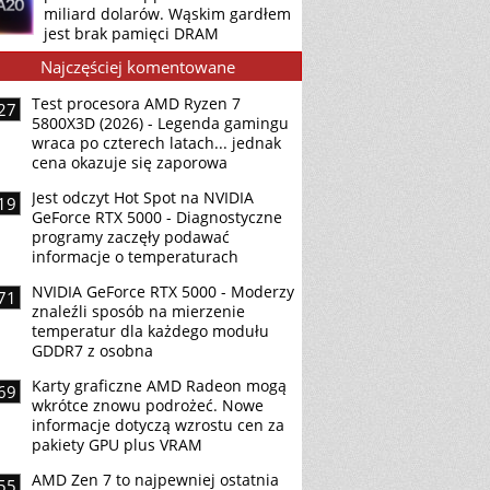
miliard dolarów. Wąskim gardłem
jest brak pamięci DRAM
Najczęściej komentowane
Test procesora AMD Ryzen 7
27
5800X3D (2026) - Legenda gamingu
wraca po czterech latach... jednak
cena okazuje się zaporowa
Jest odczyt Hot Spot na NVIDIA
19
GeForce RTX 5000 - Diagnostyczne
programy zaczęły podawać
informacje o temperaturach
NVIDIA GeForce RTX 5000 - Moderzy
71
znaleźli sposób na mierzenie
temperatur dla każdego modułu
GDDR7 z osobna
Karty graficzne AMD Radeon mogą
69
wkrótce znowu podrożeć. Nowe
informacje dotyczą wzrostu cen za
pakiety GPU plus VRAM
AMD Zen 7 to najpewniej ostatnia
55