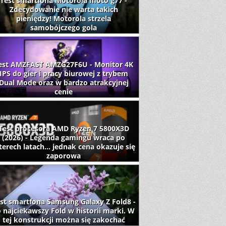
Test smartfona Motorola moto g77 -
Zdecydowanie nie warta takich
pieniędzy! Motorola strzela
samobójczego gola
est AMZFAST AMZG27F6U - Monitor 4K
IPS do gier i pracy biurowej z trybem
Dual Mode oraz w bardzo atrakcyjnej
cenie
Test procesora AMD Ryzen 7 5800X3D
(2026) - Legenda gamingu wraca po
terech latach... jednak cena okazuje się
zaporowa
st smartfona Samsung Galaxy Z Fold8 -
 najciekawszy Fold w historii marki. W
tej konstrukcji można się zakochać