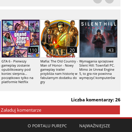
110
20
43
GTA 6 - Pierwszy
Mafia: The Old Country -
Wymagania sprzętowe
a
gameplay zostanie
Man of Honor - Nowy
Silent Hill: Townfall PC.
opublikowany pod
gameplay trailer
Mimo że Unreal Engine
koniec sierpnia...
przybliża nam historię w
5, to gra nie powinna
początkowo tylko na
fabularnym dodatku do
wymęczyć komputerów
platformie Netflix
gry
Liczba komentarzy: 26
Załaduj komentarze
O PORTALU PUREPC
NAJWAŻNIEJSZE