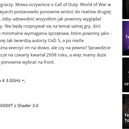
 graczy. Mowa oczywiście o Call of Duty: World of War w
reyarch postanowiło ponownie wrócić do realiów drugiej
, żeby udowodnić wszystkim jak powinny wyglądać
. Nie będę rozpisywał się na temat samej gry, dziś
ne minimalne wymagania sprzętowe, które powinny jako -
T
ej tak twierdzą autorzy CoD 5, a po nieźle
na wierzyć im na słowo, ale czy na pewno? Sprawdźcie
szcze na czwarty kwartał 2008 roku, a więc mamy duże
ę ponownie wybrać na front.
 4 3.0GHz +;
cz
600XT z Shader 3.0
Te
To