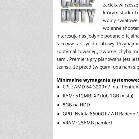
zaciekawi rzeszę
którym studio T
wojny światowej
wojenne shootery
interesują nas jedynie podane oficjal
tako wystarczyć do zabawy. Przynajmni
zoptymalizowanej „czwórce” chyba moż
sami. Premiera gry planowana jest je
szanse, że przed świętami uda nam si
Minimalne wymagania systemowe:
CPU: AMD 64 3200+ / Intel Pentium
RAM: 512MB (XP) lub 1GB (Vista)
8GB na HDD
GPU: Nvidia 6600GT / ATI Radeon 1
VRAM: 256MB pamięci