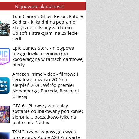
Najnowsze aktualności
Tom Clancy's Ghost Recon: Future
Soldier - kilka dni na pobranie
klasycznej odsłony za darmo.
Ubisoft z atrakcjami na 25-lecie
serii
Epic Games Store - nietypowa
przygodówka i ceniona gra
kooperacyjna w ramach darmowej
oferty
Amazon Prime Video - filmowe i
serialowe nowości VOD na
sierpień 2026. Wśród premier
Norymberga, Barreda, Reacher i
Uciekaj!
GTA 6 - Pierwszy gameplay
zostanie opublikowany pod koniec
sierpnia... początkowo tylko na
platformie Netflix
TSMC trzyma zapasy gotowych
procesorów Apple A20 Pro warte