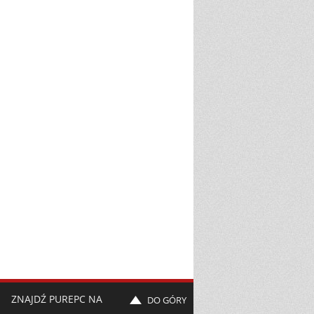
ZNAJDŹ PUREPC NA
DO GÓRY