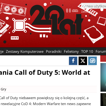
Załóż konto
zje
Zestawy Komputerowe
Poradniki
Felietony
TOP 10
Foru
a Call of Duty 5: World at
|
Gry
Call of Duty niebawem powiększy się o kolejną część, a
 rewelacyjne CoD 4: Modern Warfare ten news zapewne