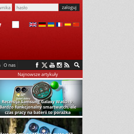
m
O nas
Najnowsze artykuły
Recenzja Samsung Galaxy Watch 9.
Bardzo funkcjonalny smartwatch, ale
czas pracy na baterii to porażka