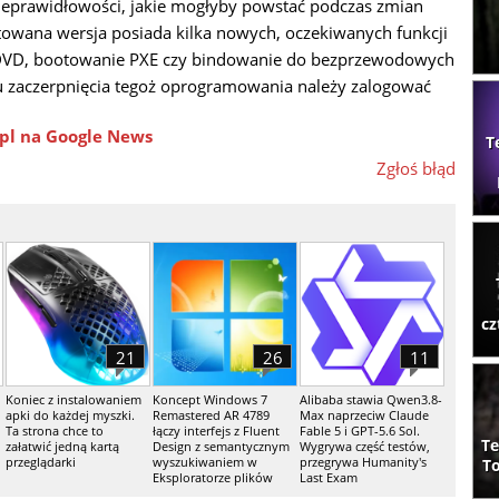
eprawidłowości, jakie mogłyby powstać podczas zmian
ntowana wersja posiada kilka nowych, oczekiwanych funkcji
DVD, bootowanie PXE czy bindowanie do bezprzewodowych
lu zaczerpnięcia tegoż oprogramowania należy zalogować
pl na Google News
T
Zgłoś błąd
cz
21
26
11
Koniec z instalowaniem
Koncept Windows 7
Alibaba stawia Qwen3.8-
apki do każdej myszki.
Remastered AR 4789
Max naprzeciw Claude
Ta strona chce to
łączy interfejs z Fluent
Fable 5 i GPT-5.6 Sol.
Te
załatwić jedną kartą
Design z semantycznym
Wygrywa część testów,
przeglądarki
wyszukiwaniem w
przegrywa Humanity's
To
Eksploratorze plików
Last Exam