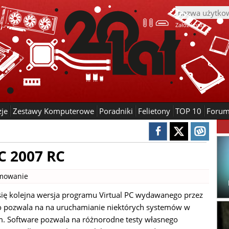
Załóż konto
zje
Zestawy Komputerowe
Poradniki
Felietony
TOP 10
Foru
PC 2007 RC
mowanie
 się kolejna wersja programu Virtual PC wydawanego przez
to pozwala na na uruchamianie niektórych systemów w
. Software pozwala na różnorodne testy własnego