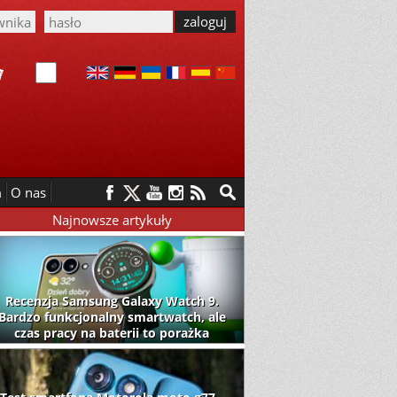
m
O nas
Najnowsze artykuły
Recenzja Samsung Galaxy Watch 9.
Bardzo funkcjonalny smartwatch, ale
czas pracy na baterii to porażka