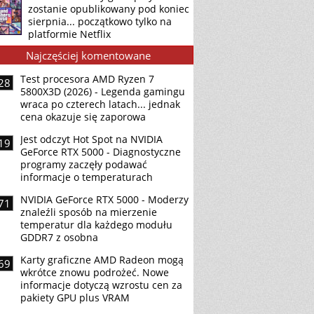
zostanie opublikowany pod koniec
sierpnia... początkowo tylko na
platformie Netflix
Najczęściej komentowane
Test procesora AMD Ryzen 7
28
5800X3D (2026) - Legenda gamingu
wraca po czterech latach... jednak
cena okazuje się zaporowa
Jest odczyt Hot Spot na NVIDIA
19
GeForce RTX 5000 - Diagnostyczne
programy zaczęły podawać
informacje o temperaturach
NVIDIA GeForce RTX 5000 - Moderzy
71
znaleźli sposób na mierzenie
temperatur dla każdego modułu
GDDR7 z osobna
Karty graficzne AMD Radeon mogą
69
wkrótce znowu podrożeć. Nowe
informacje dotyczą wzrostu cen za
pakiety GPU plus VRAM