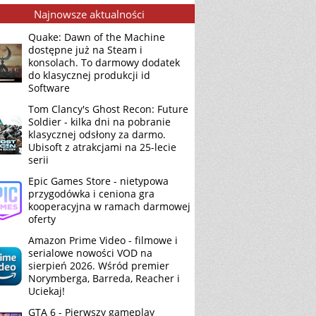
Najnowsze aktualności
Quake: Dawn of the Machine
dostępne już na Steam i
konsolach. To darmowy dodatek
do klasycznej produkcji id
Software
Tom Clancy's Ghost Recon: Future
Soldier - kilka dni na pobranie
klasycznej odsłony za darmo.
Ubisoft z atrakcjami na 25-lecie
serii
Epic Games Store - nietypowa
przygodówka i ceniona gra
kooperacyjna w ramach darmowej
oferty
Amazon Prime Video - filmowe i
serialowe nowości VOD na
sierpień 2026. Wśród premier
Norymberga, Barreda, Reacher i
Uciekaj!
GTA 6 - Pierwszy gameplay