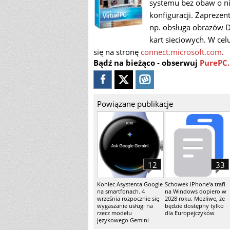
systemu bez obaw o ni
konfiguracji. Zapreze
np. obsługa obrazów 
kart sieciowych. W ce
się na stronę
connect.microsoft.com
.
Bądź na bieżąco - obserwuj
PurePC.
Powiązane publikacje
12
33
Koniec Asystenta Google
Schowek iPhone'a trafi
na smartfonach. 4
na Windows dopiero w
września rozpocznie się
2028 roku. Możliwe, że
wygaszanie usługi na
będzie dostępny tylko
rzecz modelu
dla Europejczyków
językowego Gemini