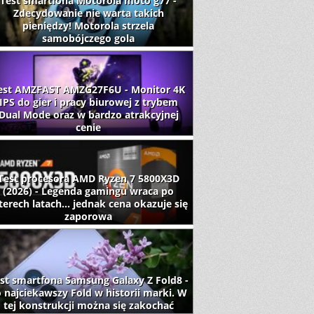
Test smartfona Motorola moto g77 -
Zdecydowanie nie warta takich
pieniędzy! Motorola strzela
samobójczego gola
est AMZFAST AMZG27F6U - Monitor 4K
IPS do gier i pracy biurowej z trybem
Dual Mode oraz w bardzo atrakcyjnej
cenie
Test procesora AMD Ryzen 7 5800X3D
(2026) - Legenda gamingu wraca po
terech latach... jednak cena okazuje się
zaporowa
st smartfona Samsung Galaxy Z Fold8 -
 najciekawszy Fold w historii marki. W
tej konstrukcji można się zakochać