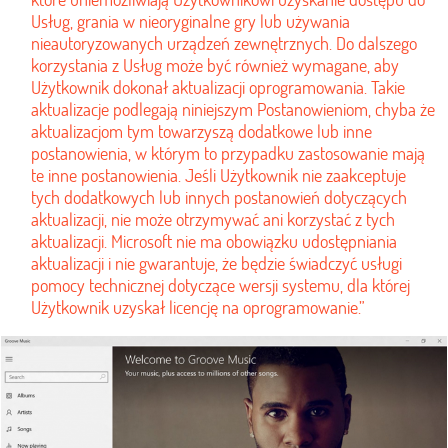
Usług, grania w nieoryginalne gry lub używania
nieautoryzowanych urządzeń zewnętrznych. Do dalszego
korzystania z Usług może być również wymagane, aby
Użytkownik dokonał aktualizacji oprogramowania. Takie
aktualizacje podlegają niniejszym Postanowieniom, chyba że
aktualizacjom tym towarzyszą dodatkowe lub inne
postanowienia, w którym to przypadku zastosowanie mają
te inne postanowienia. Jeśli Użytkownik nie zaakceptuje
tych dodatkowych lub innych postanowień dotyczących
aktualizacji, nie może otrzymywać ani korzystać z tych
aktualizacji. Microsoft nie ma obowiązku udostępniania
aktualizacji i nie gwarantuje, że będzie świadczyć usługi
pomocy technicznej dotyczące wersji systemu, dla której
Użytkownik uzyskał licencję na oprogramowanie.”