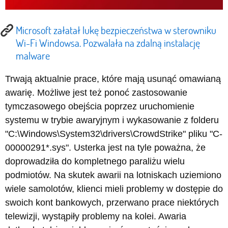
Microsoft załatał lukę bezpieczeństwa w sterowniku
Wi-Fi Windowsa. Pozwalała na zdalną instalację
malware
Trwają aktualnie prace, które mają usunąć omawianą
awarię. Możliwe jest też ponoć zastosowanie
tymczasowego obejścia poprzez uruchomienie
systemu w trybie awaryjnym i wykasowanie z folderu
"C:\Windows\System32\drivers\CrowdStrike" pliku "C-
00000291*.sys". Usterka jest na tyle poważna, że
doprowadziła do kompletnego paraliżu wielu
podmiotów. Na skutek awarii na lotniskach uziemiono
wiele samolotów, klienci mieli problemy w dostępie do
swoich kont bankowych, przerwano prace niektórych
telewizji, wystąpiły problemy na kolei. Awaria