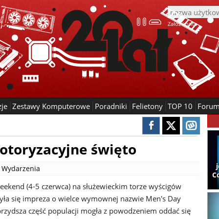
Załóż konto
zje
Zestawy Komputerowe
Poradniki
Felietony
TOP 10
Foru
otoryzacyjne święto
|
Wydarzenia
C
ekend (4-5 czerwca) na służewieckim torze wyścigów
ła się impreza o wielce wymownej nazwie Men's Day
brzydsza część populacji mogła z powodzeniem oddać się