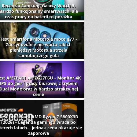
Recenzja Samsung Galaxy Watch 9.
Bardzo funkcjonalny smartwatch, ale
czas pracy na baterii to porażka
Test smartfona Motorola moto g77 -
Zdecydowanie nie warta takich
pieniędzy! Motorola strzela
samobójczego gola
est AMZFAST AMZG27F6U - Monitor 4K
IPS do gier i pracy biurowej z trybem
Dual Mode oraz w bardzo atrakcyjnej
cenie
Test procesora AMD Ryzen 7 5800X3D
(2026) - Legenda gamingu wraca po
terech latach... jednak cena okazuje się
zaporowa