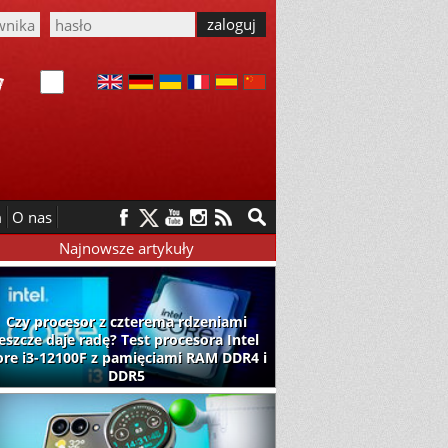
m
O nas
Najnowsze artykuły
Czy procesor z czterema rdzeniami
jeszcze daje radę? Test procesora Intel
ore i3-12100F z pamięciami RAM DDR4 i
DDR5