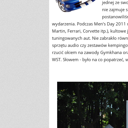
jednej ze swo
nie zajmuje 
postanowiliś
wydarzenia. Podczas Men's Day 2011 m
Martin, Ferrari, Corvette itp.), kulto
tuningowanych aut. Nie zabrakło równ
sprzętu audio czy zestawów kempingow
rzucić okiem na zawody Gymkhana ora
WST. Słowem - było na co popatrzeć, w