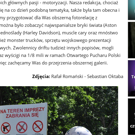
ich głównych pasji - motoryzacji. Nasza redakcja, chociaż
się na co dzień podobną tematyka, także była tam obecna i
my przygotować dla Was obszerną fotorelację z
ożna było zobaczyć najwspanialsze bryki świata (Aston
we jednoślady (Harley Davidson), muscle cary oraz mnóstwo
ież monster trucków, sprzętu wojskowego prezentacji
ych. Zwolennicy driftu tudzież innych popisów, mogli
z wyścigi na 1/8 mili w ramach Otwartego Pucharu Polski
ięc zachęcamy Was do przejrzenia obszernej galerii.
Zdjęcia:
Rafał Romański - Sebastian Oktaba
T
cz