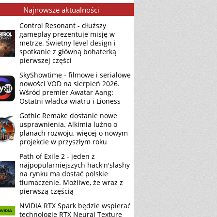
Najnowsze aktualności
Control Resonant - dłuższy
gameplay prezentuje misję w
metrze. Świetny level design i
spotkanie z główną bohaterką
pierwszej części
SkyShowtime - filmowe i serialowe
nowości VOD na sierpień 2026.
Wśród premier Awatar Aang:
Ostatni władca wiatru i Lioness
Gothic Remake dostanie nowe
usprawnienia. Alkimia luźno o
planach rozwoju, więcej o nowym
projekcie w przyszłym roku
Path of Exile 2 - jeden z
najpopularniejszych hack'n'slashy
na rynku ma dostać polskie
tłumaczenie. Możliwe, że wraz z
pierwszą częścią
NVIDIA RTX Spark będzie wspierać
technologię RTX Neural Texture