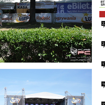
2
2
1
1
1