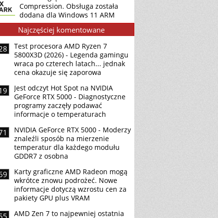
Compression. Obsługa została
dodana dla Windows 11 ARM
Najczęściej komentowane
Test procesora AMD Ryzen 7
28
5800X3D (2026) - Legenda gamingu
wraca po czterech latach... jednak
cena okazuje się zaporowa
Jest odczyt Hot Spot na NVIDIA
19
GeForce RTX 5000 - Diagnostyczne
programy zaczęły podawać
informacje o temperaturach
NVIDIA GeForce RTX 5000 - Moderzy
71
znaleźli sposób na mierzenie
temperatur dla każdego modułu
GDDR7 z osobna
Karty graficzne AMD Radeon mogą
69
wkrótce znowu podrożeć. Nowe
informacje dotyczą wzrostu cen za
pakiety GPU plus VRAM
AMD Zen 7 to najpewniej ostatnia
55