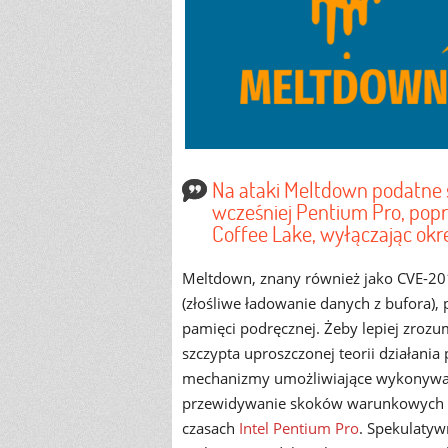
Na ataki Meltdown podatne 
wcześniej Pentium Pro, popr
Coffee Lake, wyłączając okr
Meltdown, znany również jako CVE-201
(złośliwe ładowanie danych z bufora),
pamięci podręcznej. Żeby lepiej zroz
szczypta uproszczonej teorii działania
mechanizmy umożliwiające wykonywan
przewidywanie skoków warunkowych i
czasach
Intel Pentium Pro
. Spekulatyw