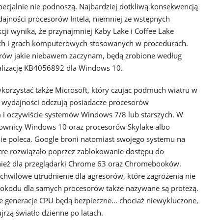
pecjalnie nie podnoszą. Najbardziej dotkliwą konsekwencją
ajności procesorów Intela, niemniej ze wstępnych
ji wynika, że przynajmniej Kaby Lake i Coffee Lake
ch i grach komputerowych stosowanych w procedurach.
sorów jakie niebawem zaczynam, będą zrobione według
alizację KB4056892 dla Windows 10.
korzystać także Microsoft, który czując podmuch wiatru w
ki wydajności odczują posiadacze procesorów
i oczywiście systemów Windows 7/8 lub starszych. W
ytkownicy Windows 10 oraz procesorów Skylake albo
nie poleca. Google broni natomiast swojego systemu na
tre rozwiązało poprzez zablokowanie dostępu do
nież dla przeglądarki Chrome 63 oraz Chromebooków.
 chwilowe utrudnienie dla agresorów, które zagrożenia nie
ikrokodu dla samych procesorów także nazywane są protezą.
e generacje CPU będą bezpieczne... chociaż niewykluczone,
ujrzą światło dzienne po latach.