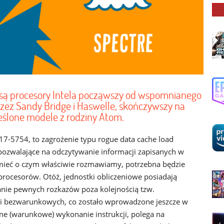
są procesory Intela począwszy od wspomnianego
zez Sandy Bridge i Haswelle, skończywszy na
eślone modele z rodziny Atom.
7-5754, to zagrożenie typu rogue data cache load
 pozwalające na odczytywanie informacji zapisanych w
umieć o czym właściwie rozmawiamy, potrzebna będzie
 procesorów. Otóż, jednostki obliczeniowe posiadają
ie pewnych rozkazów poza kolejnością tzw.
 bezwarunkowych, co zostało wprowadzone jeszcze w
ne (warunkowe) wykonanie instrukcji, polega na