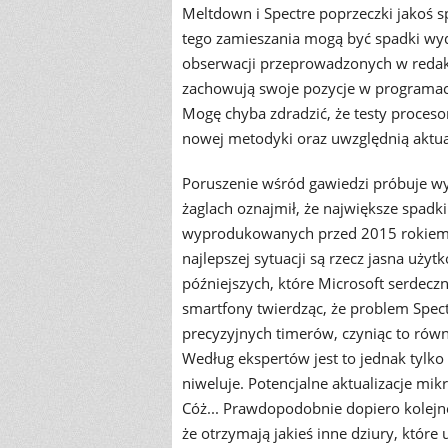
Meltdown i Spectre poprzeczki jakoś s
tego zamieszania mogą być spadki wyd
obserwacji przeprowadzonych w redakc
zachowują swoje pozycje w programa
Mogę chyba zdradzić, że testy proce
nowej metodyki oraz uwzględnią aktu
Poruszenie wśród gawiedzi próbuje wy
żaglach oznajmił, że największe spad
wyprodukowanych przed 2015 rokiem 
najlepszej sytuacji są rzecz jasna uż
późniejszych, które Microsoft serdecz
smartfony twierdząc, że problem Spec
precyzyjnych timerów, czyniąc to rów
Według ekspertów jest to jednak tylko
niweluje. Potencjalne aktualizacje m
Cóż... Prawdopodobnie dopiero kolejn
że otrzymają jakieś inne dziury, które 