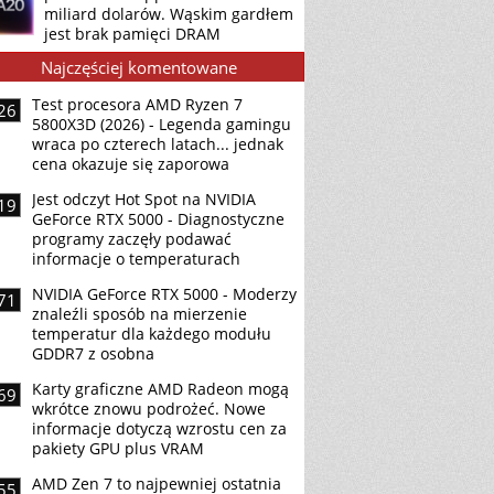
miliard dolarów. Wąskim gardłem
jest brak pamięci DRAM
Najczęściej komentowane
Test procesora AMD Ryzen 7
26
5800X3D (2026) - Legenda gamingu
wraca po czterech latach... jednak
cena okazuje się zaporowa
Jest odczyt Hot Spot na NVIDIA
19
GeForce RTX 5000 - Diagnostyczne
programy zaczęły podawać
informacje o temperaturach
NVIDIA GeForce RTX 5000 - Moderzy
71
znaleźli sposób na mierzenie
temperatur dla każdego modułu
GDDR7 z osobna
Karty graficzne AMD Radeon mogą
69
wkrótce znowu podrożeć. Nowe
informacje dotyczą wzrostu cen za
pakiety GPU plus VRAM
AMD Zen 7 to najpewniej ostatnia
55