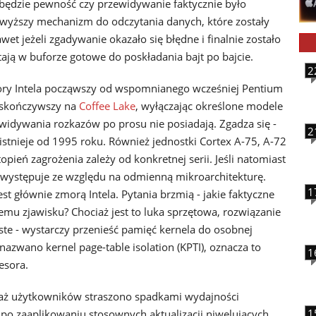
 będzie pewność czy przewidywanie faktycznie było
yższy mechanizm do odczytania danych, które zostały
et jeżeli zgadywanie okazało się błędne i finalnie zostało
ają w buforze gotowe do poskładania bajt po bajcie.
2
ory Intela począwszy od wspomnianego wcześniej Pentium
 skończywszy na
Coffee Lake
, wyłączając określone modele
widywania rozkazów po prosu nie posiadają. Zgadza się -
2
istnieje od 1995 roku. Również jednostki Cortex A-75, A-72
pień zagrożenia zależy od konkretnej serii. Jeśli natomiast
 występuje ze względu na odmienną mikroarchitekturę.
1
t głównie zmorą Intela. Pytania brzmią - jakie faktyczne
 temu zjawisku? Chociaż jest to luka sprzętowa, rozwiązanie
te - wystarczy przenieść pamięć kernela do osobnej
 nazwano kernel page-table isolation (KPTI), oznacza to
1
esora.
waż użytkowników straszono spadkami wydajności
1
 po zaaplikowaniu stosownych aktualizacji niwelujących