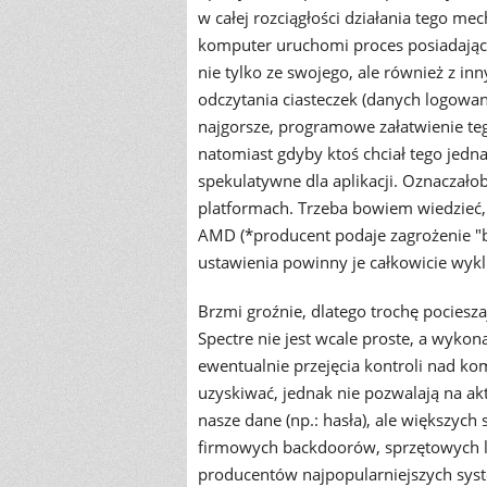
w całej rozciągłości działania tego me
komputer uruchomi proces posiadając
nie tylko ze swojego, ale również z in
odczytania ciasteczek (danych logowan
najgorsze, programowe załatwienie te
natomiast gdyby ktoś chciał tego je
spekulatywne dla aplikacji. Oznaczało
platformach. Trzeba bowiem wiedzieć, 
AMD (*producent podaje zagrożenie "bl
ustawienia powinny je całkowicie wyklu
Brzmi groźnie, dlatego trochę pociesz
Spectre nie jest wcale proste, a wyk
ewentualnie przejęcia kontroli nad k
uzyskiwać, jednak nie pozwalają na a
nasze dane (np.: hasła), ale większych 
firmowych backdoorów, sprzętowych l
producentów najpopularniejszych sys