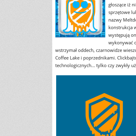
głoszące iż 
sprzętowe lu
nazwy Meltdo
konstrukcja 
występują on
wykonywać ok
wstrzymał oddech, czarnowidze wieszc
Coffee Lake i poprzednikami. Clickbaj
technologicznych... tylko czy zwykły 