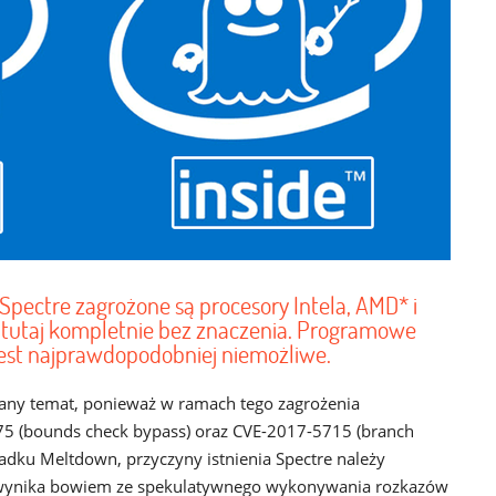
Spectre zagrożone są procesory Intela, AMD* i
t tutaj kompletnie bez znaczenia. Programowe
jest najprawdopodobniej niemożliwe.
wany temat, ponieważ w ramach tego zagrożenia
5 (bounds check bypass) oraz CVE-2017-5715 (branch
padku Meltdown, przyczyny istnienia Spectre należy
wynika bowiem ze spekulatywnego wykonywania rozkazów