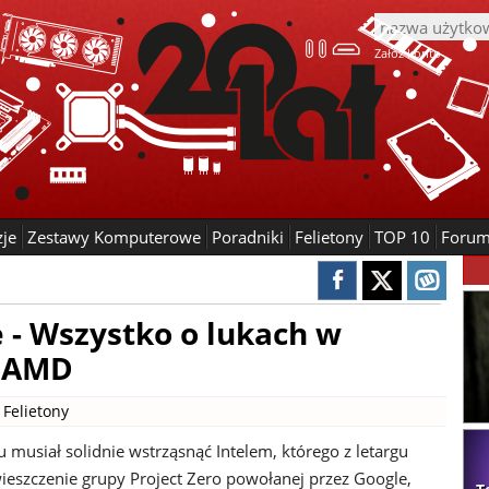
Załóż konto
zje
Zestawy Komputerowe
Poradniki
Felietony
TOP 10
Foru
 - Wszystko o lukach w
i AMD
|
Felietony
 musiał solidnie wstrząsnąć Intelem, którego z letargu
eszczenie grupy Project Zero powołanej przez Google,