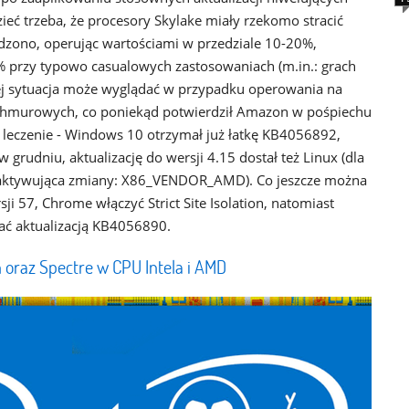
eć trzeba, że procesory Skylake miały rzekomo stracić
dzono, operując wartościami w przedziale 10-20%,
 przy typowo casualowych zastosowaniach (m.in.: grach
j sytuacja może wyglądać w przypadku operowania na
chmurowych, co poniekąd potwierdził Amazon w pośpiechu
az leczenie - Windows 10 otrzymał już łatkę KB4056892,
grudniu, aktualizację do wersji 4.15 dostał też Linux (dla
zaktywująca zmiany: X86_VENDOR_AMD). Co jeszcze można
ji 57, Chrome włączyć Strict Site Isolation, natomiast
wać aktualizacją KB4056890.
oraz Spectre w CPU Intela i AMD