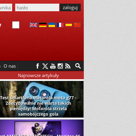
m
O nas
Najnowsze artykuły
Test smartfona Motorola moto g77 -
Zdecydowanie nie warta takich
pieniędzy! Motorola strzela
samobójczego gola