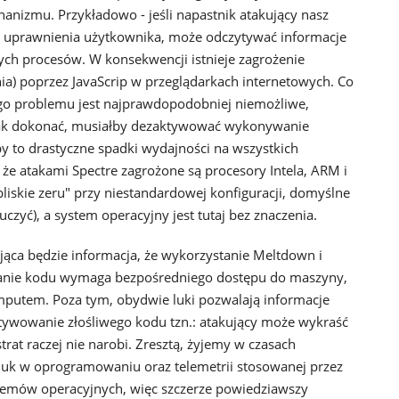
chanizmu. Przykładowo - jeśli napastnik atakujący nasz
 uprawnienia użytkownika, może odczytywać informacje
nych procesów. W konsekwencji istnieje zagrożenie
ia) poprzez JavaScrip w przeglądarkach internetowych. Co
go problemu jest najprawdopodobniej niemożliwe,
dnak dokonać, musiałby dezaktywować wykonywanie
by to drastyczne spadki wydajności na wszystkich
że atakami Spectre zagrożone są procesory Intela, ARM i
iskie zeru" przy niestandardowej konfiguracji, domyślne
czyć), a system operacyjny jest tutaj bez znaczenia.
ająca będzie informacja, że wykorzystanie Meltdown i
onanie kodu wymaga bezpośredniego dostępu do maszyny,
omputem. Poza tym, obydwie luki pozwalają informacje
ktywowanie złośliwego kodu tzn.: atakujący może wykraść
strat raczej nie narobi. Zresztą, żyjemy w czasach
uk w oprogramowaniu oraz telemetrii stosowanej przez
temów operacyjnych, więc szczerze powiedziawszy