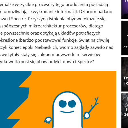
T
niemalże wszystkie procesory tego producenta posiadają
ki umożliwiające wykradanie informacji. Dziurom nadano
wn i Spectre. Przyczyną istnienia obydwu okazuje się
współczesnych mikroarchitektur procesorów, dlatego
e powszechnie oraz dotykają układów potrafiących
reślone (bardzo podstawowe) funkcje. Świat na chwilę
cz
zyli koniec epoki Niebieskich, widmo zagłady zawisło nad
towe tytuły stały się chlebem powszednim serwisów
użytkownik musi się obawiać Meltdown i Spectre?
Te
To
J
z