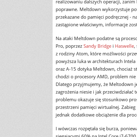
realizowaniu dalszych operacji, zanim
poprawne. Meltdown wykorzystuje pow
przekazane do pamięci podręcznej - naw
zastąpione właściwym, informacje zost
Na ataki Meltdown podatne są proces
Pro, poprzez
Sandy Bridge
i
Haswelle
,
z rodziny Atom, które możliwości prze
powyższa luka w architekturach Intela 
oraz A-15 dotyka Meltdown, chociaż sto
chodzi o procesory AMD, problem nie
Dlatego przyjmujemy, że Meltodown jes
zagrożenia niesie i jak przeciwdziałać
problemu okazuje się stosunkowo pros
przestrzeni pamięci wirtualnej. Zabieg
jednak dodatkowe obciążenie dla proc
I wówczas rozpętała się burza, ponie
sięgającymi 60% na Intel Core i7-6700