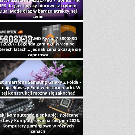
est AMZFAST AMZG27F6U - Monitor 4K
IPS do gier i pracy biurowej z trybem
Dual Mode oraz w bardzo atrakcyjnej
cenie
Test procesora AMD Ryzen 7 5800X3D
(2026) - Legenda gamingu wraca po
terech latach... jednak cena okazuje się
zaporowa
st smartfona Samsung Galaxy Z Fold8 -
 najciekawszy Fold w historii marki. W
tej konstrukcji można się zakochać
aki komputer do gier kupić? Polecane
estawy komputerowe na sierpień 2026.
Komputery gamingowe w różnych
cenach