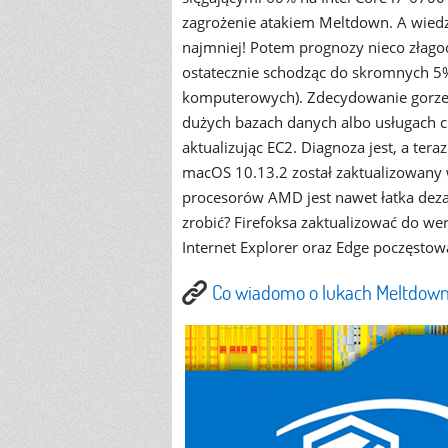
zagrożenie atakiem Meltdown. A wiedzi
najmniej! Potem prognozy nieco złago
ostatecznie schodząc do skromnych 5%
komputerowych). Zdecydowanie gorze
dużych bazach danych albo usługach 
aktualizując EC2. Diagnoza jest, a ter
macOS 10.13.2 został zaktualizowany w 
procesorów AMD jest nawet łatka de
zrobić? Firefoksa zaktualizować do wers
Internet Explorer oraz Edge poczęsto
Co wiadomo o lukach Meltdown 