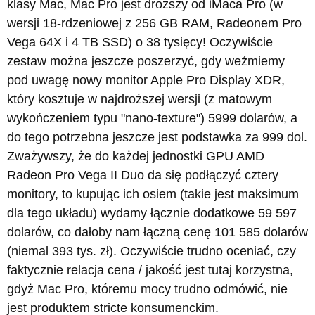
klasy Mac, Mac Pro jest droższy od iMaca Pro (w
wersji 18-rdzeniowej z 256 GB RAM, Radeonem Pro
Vega 64X i 4 TB SSD) o 38 tysięcy! Oczywiście
zestaw można jeszcze poszerzyć, gdy weźmiemy
pod uwagę nowy monitor Apple Pro Display XDR,
który kosztuje w najdroższej wersji (z matowym
wykończeniem typu "nano-texture") 5999 dolarów, a
do tego potrzebna jeszcze jest podstawka za 999 dol.
Zważywszy, że do każdej jednostki GPU AMD
Radeon Pro Vega II Duo da się podłączyć cztery
monitory, to kupując ich osiem (takie jest maksimum
dla tego układu) wydamy łącznie dodatkowe 59 597
dolarów, co dałoby nam łączną cenę 101 585 dolarów
(niemal 393 tys. zł). Oczywiście trudno oceniać, czy
faktycznie relacja cena / jakość jest tutaj korzystna,
gdyż Mac Pro, któremu mocy trudno odmówić, nie
jest produktem stricte konsumenckim.