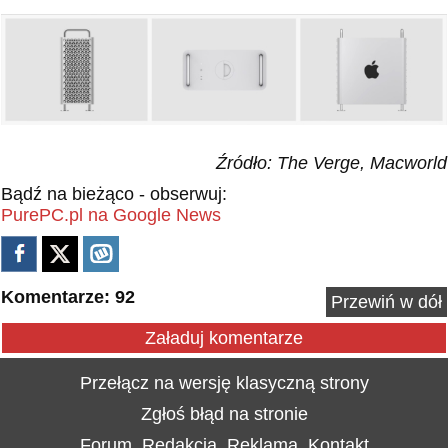
Źródło: The Verge, Macworld
Bądź na bieżąco - obserwuj:
PurePC.pl na Google News
Komentarze: 92
Przewiń w dół
Załaduj komentarze
Przełącz na wersję klasyczną strony
Zgłoś błąd na stronie
Forum
Redakcja
Reklama
Kontakt