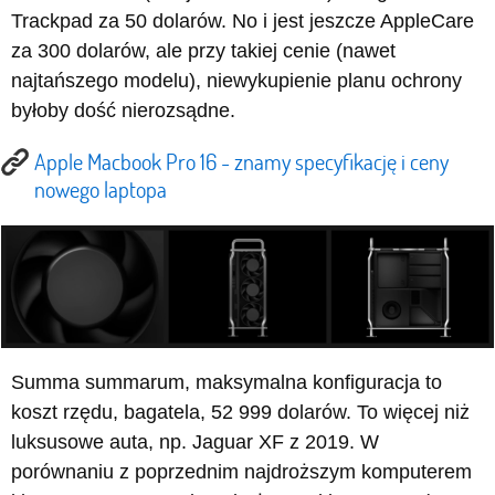
Trackpad za 50 dolarów. No i jest jeszcze AppleCare
za 300 dolarów, ale przy takiej cenie (nawet
najtańszego modelu), niewykupienie planu ochrony
byłoby dość nierozsądne.
Apple Macbook Pro 16 - znamy specyfikację i ceny
nowego laptopa
Summa summarum, maksymalna konfiguracja to
koszt rzędu, bagatela, 52 999 dolarów. To więcej niż
luksusowe auta, np. Jaguar XF z 2019. W
porównaniu z poprzednim najdroższym komputerem