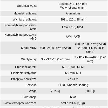
Zewnętrzna: 12,4 mm
Średnica węża
Wewnętrzna: 6 mm
Materiał radiatora
Aluminium
Wymiary radiatora
398 x 120 x 38 mm
Kompatybilne podstawki
LGA 1700, 1851
Intela
Kompatybilne podstawki
AM4 i AM5
AMD
400 - 2500 RPM (PWM)
Moduł VRM
400 - 2500 RPM (PWM)
12 Diod LED (A-RGB
Gen2)
3 x P12 Pro A-RGB (120
Wentylatory
3 x P12 Pro (120 mm)
mm)
Prędkość obrotu
600 - 3000 RPM
Ciśnienie statyczne
6,9 mmH2O
Przepływ powietrza
77 CFM
Łożysko
Fluid Dynamic Bearing
Waga
2020 g
2005 g
Gwarancja
6 lat
Pasta termoprzewodząca
Arctic MX-6 (0,8 g)