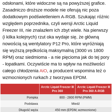
odsłonami, które widoczne są na powyższej grafice.
Zasadniczo droższe modele nie oferują nic poza
dodatkowym podświetleniem A-RGB. Szukając różnic
względem poprzednika, czyli wersji Arctic Liquid
Freezer III, nie znalazłem ich zbyt wiele. Na pierwszy
(i kilka kolejnych) rzut oka wydaje się, że główną
nowością są wentylatory P12 Pro, które wyróżniają
się wyższą prędkością maksymalną (3000 vs 1800
RPM) oraz siedmioma - a nie pięcioma jak do tej pory
- łopatkami. Oczywiście ma to wpływ na możliwości
całego chłodzenia
AiO
, a producent wspomina też o
wzmocnionych rurkach z tworzywa EPDM.
Arctic Liquid Freezer III
Arctic Liquid Freezer III
Pro 360
Pro 360 A-RGB
Pompka
800 - 2800 RPM (PWM)
Podstawa
Miedź
Długość węża
450 mm (EPDM, wzmocnione)