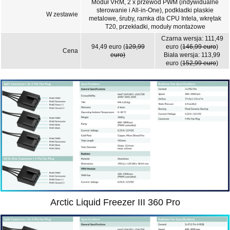
Moduł VRM, 2 x przewód PWM (indywidualne
sterowanie i All-in-One), podkładki płaskie
W zestawie
metalowe, śruby, ramka dla CPU Intela, wkrętak
T20, przekładki, moduły montażowe
Czarna wersja: 111,49
94,49 euro (
129,99
euro (
146,99 euro
)
Cena
euro)
Biała wersja: 113,99
euro (
152,99 euro
)
Arctic Liquid Freezer III 360 Pro