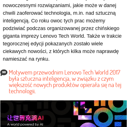
nowoczesnymi rozwiązaniami, jakie może w danej
chwili zaoferować technologia, m.in. nad sztuczną
inteligencją. Co roku owoc tych prac możemy
podziwiać podczas organizowanej przez chińskiego
giganta imprezy Lenovo Tech World. Także w trakcie
tegorocznej edycji pokazanych zostało wiele
ciekawych nowości, z których kilka może naprawdę
namieszać na rynku.
Motywem przewodnim Lenovo Tech World 2017
była sztuczna inteligencja, w związku z czym
większość nowych produktów opierała się na tej
technologii.