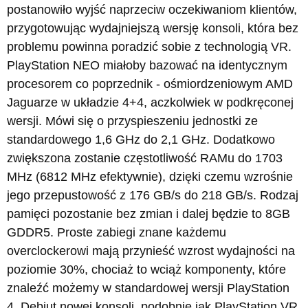
postanowiło wyjść naprzeciw oczekiwaniom klientów,
przygotowując wydajniejszą wersję konsoli, która bez
problemu powinna poradzić sobie z technologią VR.
PlayStation NEO miałoby bazować na identycznym
procesorem co poprzednik - ośmiordzeniowym AMD
Jaguarze w układzie 4+4, aczkolwiek w podkręconej
wersji. Mówi się o przyspieszeniu jednostki ze
standardowego 1,6 GHz do 2,1 GHz. Dodatkowo
zwiększona zostanie częstotliwość RAMu do 1703
MHz (6812 MHz efektywnie), dzięki czemu wzrośnie
jego przepustowość z 176 GB/s do 218 GB/s. Rodzaj
pamięci pozostanie bez zmian i dalej będzie to 8GB
GDDR5. Proste zabiegi znane każdemu
overclockerowi mają przynieść wzrost wydajności na
poziomie 30%, chociaż to wciąż komponenty, które
znaleźć możemy w standardowej wersji PlayStation
4. Debiut nowej konsoli, podobnie jak PlayStation VR,