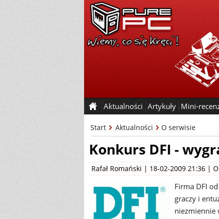
Aktualności
Artykuły
Mini-recen
Start
Aktualności
O serwisie
Konkurs DFI - wygr
Rafał Romański
| 18-02-2009 21:36 |
O
Firma DFI od
graczy i ent
niezmiennie 