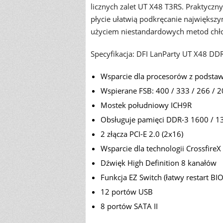
licznych zalet UT X48 T3RS. Praktyczn
płycie ułatwią podkręcanie największy
użyciem niestandardowych metod chło
Specyfikacja: DFI LanParty UT X48 DD
Wsparcie dla procesorów z podstaw
Wspierane FSB: 400 / 333 / 266 / 
Mostek południowy ICH9R
Obsługuje pamięci DDR-3 1600 / 1
2 złącza PCI-E 2.0 (2x16)
Wsparcie dla technologii CrossfireX
Dźwięk High Definition 8 kanałów
Funkcja EZ Switch (łatwy restart BIO
12 portów USB
8 portów SATA II