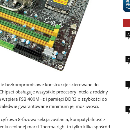
2
2
1
nie bezkompromisowe konstrukcje skierowane do
ipset obsługuje wszystkie procesory Intela z rodziny
ie wspiera FSB 400MHz i pamięci DDR3 o szybkości do
o zaledwie gwarantowane minimum jej możliwości.
1
cyfrowa 8-fazowa sekcja zasilania, kompatybilność z
enia cenionej marki Thermalright to tylko kilka spośród