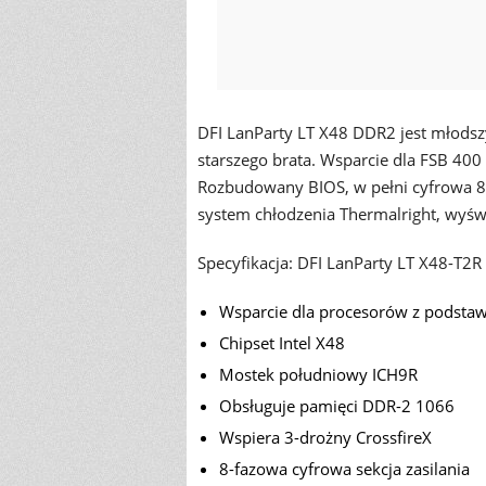
DFI LanParty LT X48 DDR2 jest młods
starszego brata. Wsparcie dla FSB 40
Rozbudowany BIOS, w pełni cyfrowa 8-f
system chłodzenia Thermalright, wyświ
Specyfikacja: DFI LanParty LT X48-T2R
Wsparcie dla procesorów z podstaw
Chipset Intel X48
Mostek południowy ICH9R
Obsługuje pamięci DDR-2 1066
Wspiera 3-drożny CrossfireX
8-fazowa cyfrowa sekcja zasilania