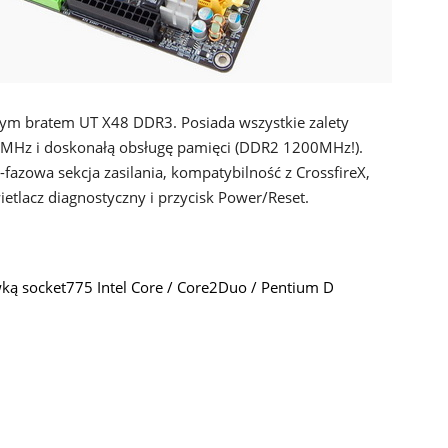
zym bratem UT X48 DDR3. Posiada wszystkie zalety
0 MHz i doskonałą obsługę pamięci (DDR2 1200MHz!).
azowa sekcja zasilania, kompatybilność z CrossfireX,
etlacz diagnostyczny i przycisk Power/Reset.
ką socket775 Intel Core / Core2Duo / Pentium D