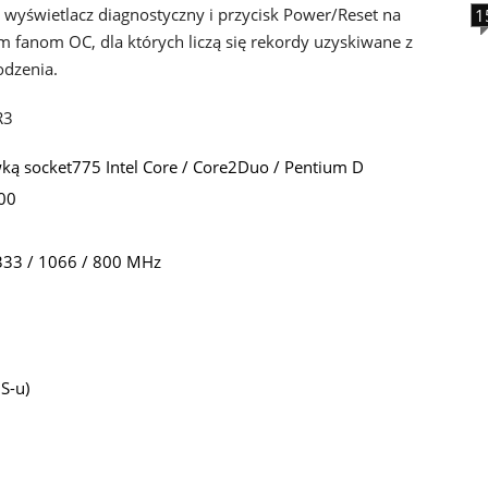
y wyświetlacz diagnostyczny i przycisk Power/Reset na
1
m fanom OC, dla których liczą się rekordy uzyskiwane z
dzenia.
R3
ką socket775 Intel Core / Core2Duo / Pentium D
200
333 / 1066 / 800 MHz
S-u)