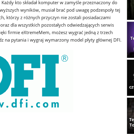
. Każdy kto składał komputer w zamyśle przeznaczony do
jwyższych wyników, musiał brać pod uwagę podzespoły tej
ch, którzy z różnych przyczyn nie zostali posiadaczami
oraz dla wszystkich pozostałych odwiedzających serwis
zięki firmie eXtremeMem, możesz wygrać jedną z trzech
T
dz na pytania i wygraj wymarzony model płyty głównej DFI.
cz
Te
To