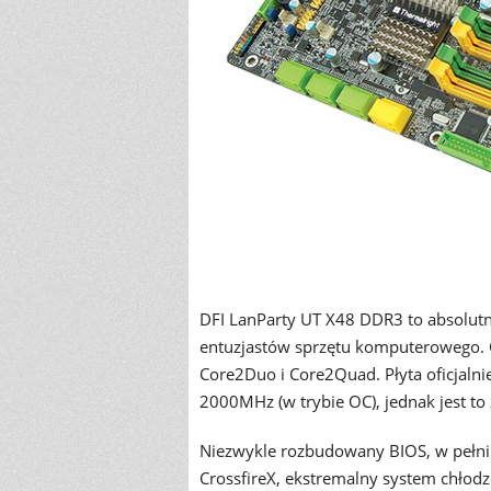
DFI LanParty UT X48 DDR3 to absolut
entuzjastów sprzętu komputerowego. Ch
Core2Duo i Core2Quad. Płyta oficjaln
2000MHz (w trybie OC), jednak jest t
Niezwykle rozbudowany BIOS, w pełni 
CrossfireX, ekstremalny system chłodz