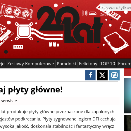
Załóż konto
zje
Zestawy Komputerowe
Poradniki
Felietony
TOP 10
Foru
aj płyty główne!
 serwisie
 lat produkuje płyty główne przeznaczone dla zapalonych
uzjastów podkręcania. Płyty sygnowane logiem DFI cechują
wysoka jakość, doskonała stabilność i fantastyczny wręcz