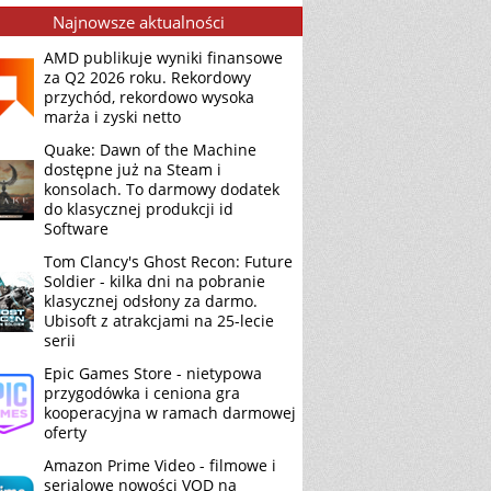
Najnowsze aktualności
AMD publikuje wyniki finansowe
za Q2 2026 roku. Rekordowy
przychód, rekordowo wysoka
marża i zyski netto
Quake: Dawn of the Machine
dostępne już na Steam i
konsolach. To darmowy dodatek
do klasycznej produkcji id
Software
Tom Clancy's Ghost Recon: Future
Soldier - kilka dni na pobranie
klasycznej odsłony za darmo.
Ubisoft z atrakcjami na 25-lecie
serii
Epic Games Store - nietypowa
przygodówka i ceniona gra
kooperacyjna w ramach darmowej
oferty
Amazon Prime Video - filmowe i
serialowe nowości VOD na