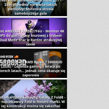
Test smartfona Motorola moto g77 -
Zdecydowanie nie warta takich
pieniędzy! Motorola strzela
samobójczego gola
est AMZFAST AMZG27F6U - Monitor 4K
IPS do gier i pracy biurowej z trybem
Dual Mode oraz w bardzo atrakcyjnej
cenie
Test procesora AMD Ryzen 7 5800X3D
(2026) - Legenda gamingu wraca po
terech latach... jednak cena okazuje się
zaporowa
st smartfona Samsung Galaxy Z Fold8 -
 najciekawszy Fold w historii marki. W
tej konstrukcji można się zakochać