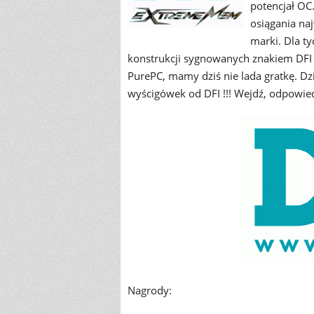
potencjał OC
osiągania na
marki. Dla ty
konstrukcji sygnowanych znakiem DFI 
PurePC, mamy dziś nie lada gratkę. D
wyścigówek od DFI !!! Wejdź, odpowie
Nagrody: