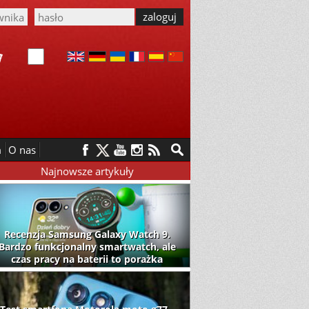
m
O nas
Najnowsze artykuły
Recenzja Samsung Galaxy Watch 9.
Bardzo funkcjonalny smartwatch, ale
czas pracy na baterii to porażka