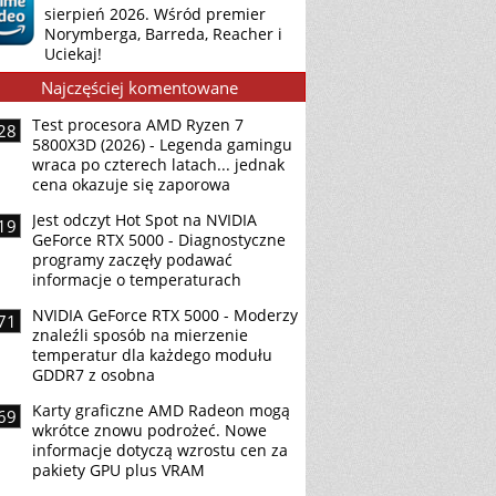
sierpień 2026. Wśród premier
Norymberga, Barreda, Reacher i
Uciekaj!
Najczęściej komentowane
Test procesora AMD Ryzen 7
28
5800X3D (2026) - Legenda gamingu
wraca po czterech latach... jednak
cena okazuje się zaporowa
Jest odczyt Hot Spot na NVIDIA
19
GeForce RTX 5000 - Diagnostyczne
programy zaczęły podawać
informacje o temperaturach
NVIDIA GeForce RTX 5000 - Moderzy
71
znaleźli sposób na mierzenie
temperatur dla każdego modułu
GDDR7 z osobna
Karty graficzne AMD Radeon mogą
69
wkrótce znowu podrożeć. Nowe
informacje dotyczą wzrostu cen za
pakiety GPU plus VRAM