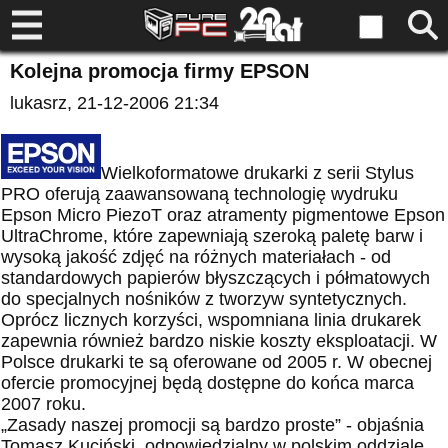
Kolejna promocja firmy EPSON
lukasrz
, 21-12-2006 21:34
Wielkoformatowe drukarki z serii Stylus
PRO oferują zaawansowaną technologię wydruku
Epson Micro PiezoT oraz atramenty pigmentowe Epson
UltraChrome, które zapewniają szeroką paletę barw i
wysoką jakość zdjęć na różnych materiałach - od
standardowych papierów błyszczących i półmatowych
do specjalnych nośników z tworzyw syntetycznych.
Oprócz licznych korzyści, wspomniana linia drukarek
zapewnia również bardzo niskie koszty eksploatacji. W
Polsce drukarki te są oferowane od 2005 r. W obecnej
ofercie promocyjnej będą dostępne do końca marca
2007 roku.
„Zasady naszej promocji są bardzo proste” - objaśnia
Tomasz Kuciński, odpowiedzialny w polskim oddziale