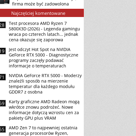
firma może być zadowolona
Najczęściej komentowane
Test procesora AMD Ryzen 7
28
5800X3D (2026) - Legenda gamingu
wraca po czterech latach... jednak
cena okazuje się zaporowa
Jest odczyt Hot Spot na NVIDIA
19
GeForce RTX 5000 - Diagnostyczne
programy zaczęły podawać
informacje o temperaturach
NVIDIA GeForce RTX 5000 - Moderzy
71
znaleźli sposób na mierzenie
temperatur dla każdego modułu
GDDR7 z osobna
Karty graficzne AMD Radeon mogą
69
wkrótce znowu podrożeć. Nowe
informacje dotyczą wzrostu cen za
pakiety GPU plus VRAM
AMD Zen 7 to najpewniej ostatnia
55
generacja procesorów Ryzen,