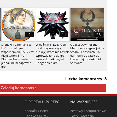
2
11
25
Silent Hill 2 Remake w
Wiedźmin 3: Dziki Gon -
Quake: Dawn of the
końcu z pełnym
mod przywracający
Machine dostępne już na
wsparciem dla PSSR 2 w
funkcję, która nie została
Steam i konsolach. To
PlayStation 5 Pro.
wprowadzona do gry,
darmowy dodatek do
e
Bloober Team nadal
wraz z dodatkowymi
klasycznej produkcji id
jednak musi naprawić
udogodnieniami
Software
grę
Liczba komentarzy: 8
Załaduj komentarze
O PORTALU PUREPC
NAJWAŻNIEJSZE
Kontakt z nami
Zestawy komputerowe
Redakcja PurePC
Testy i recenzje