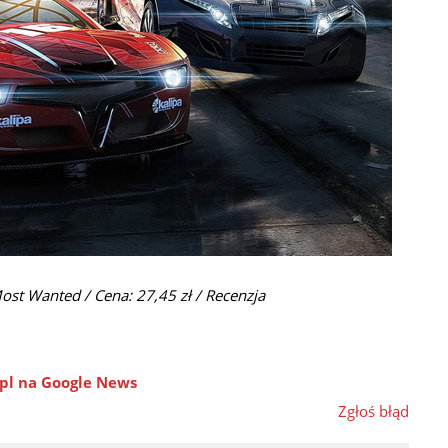
ost Wanted / Cena: 27,45 zł /
Recenzja
pl na Google News
Zgłoś błąd