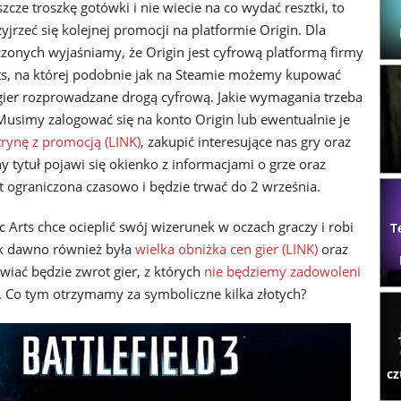
szcze troszkę gotówki i nie wiecie na co wydać resztki, to
jrzeć się kolejnej promocji na platformie Origin. Dla
zonych wyjaśniamy, że Origin jest cyfrową platformą firmy
rts, na której podobnie jak na Steamie możemy kupować
 gier rozprowadzane drogą cyfrową. Jakie wymagania trzeba
 Musimy zalogować się na konto Origin lub ewentualnie je
trynę z promocją (LINK)
, zakupić interesujące nas gry oraz
y tytuł pojawi się okienko z informacjami o grze oraz
 ograniczona czasowo i będzie trwać do 2 września.
 Arts chce ocieplić swój wizerunek w oczach graczy i robi
T
tak dawno również była
wielka obniżka cen gier (LINK)
oraz
wiać będzie zwrot gier, z których
nie będziemy zadowoleni
. Co tym otrzymamy za symboliczne kilka złotych?
cz