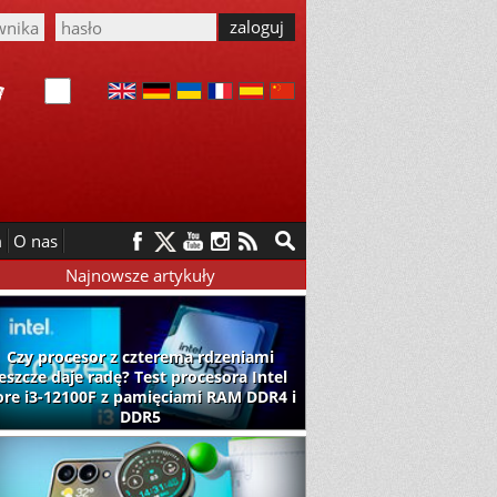
m
O nas
Najnowsze artykuły
Czy procesor z czterema rdzeniami
jeszcze daje radę? Test procesora Intel
ore i3-12100F z pamięciami RAM DDR4 i
DDR5