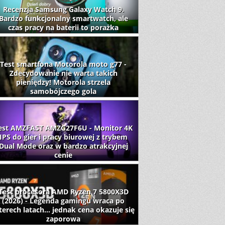
Recenzja Samsung Galaxy Watch 9.
Bardzo funkcjonalny smartwatch, ale
czas pracy na baterii to porażka
Test smartfona Motorola moto g77 -
Zdecydowanie nie warta takich
pieniędzy! Motorola strzela
samobójczego gola
est AMZFAST AMZG27F6U - Monitor 4K
IPS do gier i pracy biurowej z trybem
Dual Mode oraz w bardzo atrakcyjnej
cenie
Test procesora AMD Ryzen 7 5800X3D
(2026) - Legenda gamingu wraca po
terech latach... jednak cena okazuje się
zaporowa