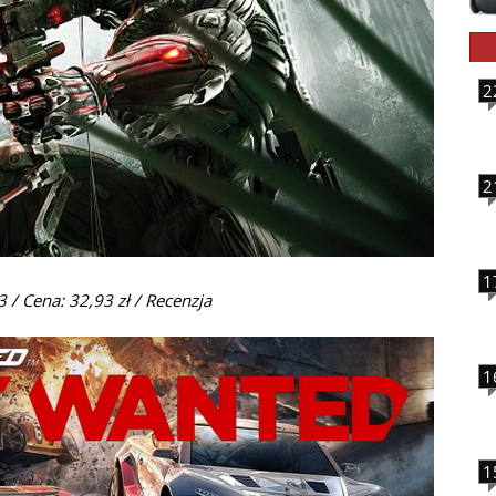
2
2
1
3 / Cena: 32,93 zł /
Recenzja
1
1