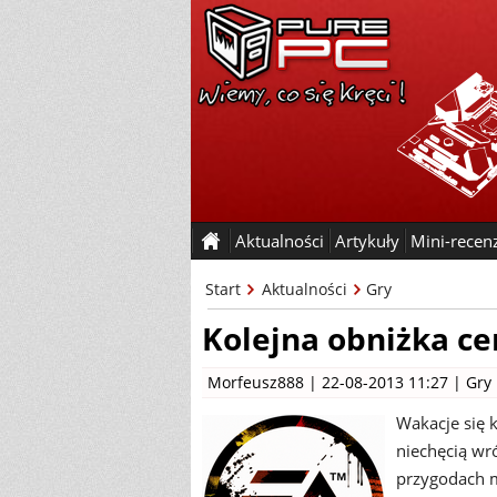
Aktualności
Artykuły
Mini-recen
Start
Aktualności
Gry
Kolejna obniżka ce
Morfeusz888
| 22-08-2013 11:27 |
Gry
Wakacje się 
niechęcią wró
przygodach m