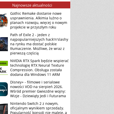
Najnowsze aktualności
Gothic Remake dostanie nowe
usprawnienia. Alkimia luźno o
planach rozwoju, więcej o nowym
projekcie w przyszłym roku
Path of Exile 2 - jeden z
najpopularniejszych hack'n'slashy
na rynku ma dostać polskie
tłumaczenie. Możliwe, że wraz z
pierwszą częścią
NVIDIA RTX Spark będzie wspierać
technologię RTX Neural Texture
Compression. Obsługa została
dodana dla Windows 11 ARM
Disney+ - filmowe i serialowe
nowości VOD na sierpień 2026.
Wśród premier Gwiezdne wojny:
Wizje - Dziewiąty Jedi i Futurama
Nintendo Switch 2 z nowym,
oficjalnym wynikiem sprzedaży.
Popularność konsoli nie maleje, a