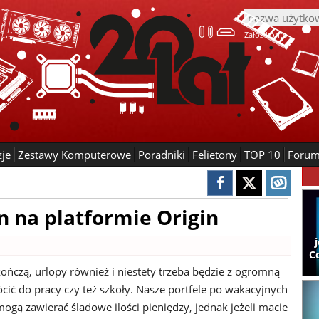
Załóż konto
zje
Zestawy Komputerowe
Poradniki
Felietony
TOP 10
Foru
n na platformie Origin
C
kończą, urlopy również i niestety trzeba będzie z ogromną
cić do pracy czy też szkoły. Nasze portfele po wakacyjnych
ogą zawierać śladowe ilości pieniędzy, jednak jeżeli macie