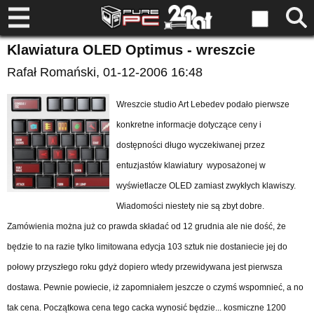
Klawiatura OLED Optimus - wreszcie
Rafał Romański
, 01-12-2006 16:48
Wreszcie studio Art Lebedev podało pierwsze
konkretne informacje dotyczące ceny i
dostępności długo wyczekiwanej przez
entuzjastów klawiatury wyposażonej w
wyświetlacze OLED zamiast zwykłych klawiszy.
Wiadomości niestety nie są zbyt dobre.
Zamówienia można już co prawda składać od 12 grudnia ale nie dość, że
będzie to na razie tylko limitowana edycja 103 sztuk nie dostaniecie jej do
połowy przyszłego roku gdyż dopiero wtedy przewidywana jest pierwsza
dostawa. Pewnie powiecie, iż zapomniałem jeszcze o czymś wspomnieć, a no
tak cena. Początkowa cena tego cacka wynosić będzie... kosmiczne 1200