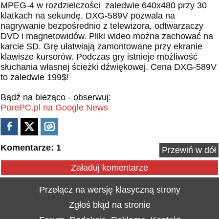
MPEG-4 w rozdzielczości zaledwie 640x480 przy 30
klatkach na sekundę. DXG-589V pozwala na
nagrywanie bezpośrednio z telewizora, odtwarzaczy
DVD i magnetowidów. Pliki wideo można zachować na
karcie SD. Grę ułatwiają zamontowane przy ekranie
klawisze kursorów. Podczas gry istnieje możliwość
słuchania własnej ścieżki dźwiękowej. Cena DXG-589V
to zaledwie 199$!
Bądź na bieżąco - obserwuj:
PurePC.pl na Google News
Komentarze: 1
Przewiń w dół
Załaduj komentarze
Przełącz na wersję klasyczną strony
Zgłoś błąd na stronie