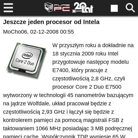
Jeszcze jeden procesor od Intela
MoCho06
, 02-12-2008 00:55
W przyszłym roku a dokładnie na
18 stycznia 2009 roku Intel
przygotowuje następcę modelu
E7400, który pracuje z
częstotliwością 2,8 GHz, czyli
procesor Core 2 Duo E7500
wytworzony w technologii 45 nanometrów bazującym
na jądrze Wolfdale, układ pracował będzie z
częstotliwością 2,93 GHz i łączył się będzie z
kontrolerem pamięci za pomocą magistrali FSB z
taktowaniem 1066 MHz posiadając 3 MB podręcznej
pamięci cache. Współczynnik TDP wyniesie 65 W.