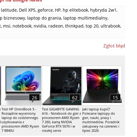
 latitude
,
Dell XPS
,
geforce
,
HP
,
hp elitebook
,
hybryda 2w1
,
op biznesowy
,
laptop do grania
,
laptop multimedialny
,
t
,
msi
,
notebook
,
nvidia
,
radeon
,
thinkpad
,
top 20
,
ultrabook
,
Zgłoś błąd
26
62
15
s
Test HP OmniBook 5 -
Test GIGABYTE GAMING
Jaki laptop kupić?
Rozsądnie wyceniony
A16 - Notebook do gier z
Polecane laptopy do
laptop do codziennego
procesorem AMD Ryzen
gier, nauki, pracy i
0
użytkowania z
7 260, kartą NVIDIA
multimediów. Poradnik
procesorem AMD Ryzen
GeForce RTX 5070 i w
zakupowy na czerwiec i
7 8840U
niezłej cenie
lipiec 2026