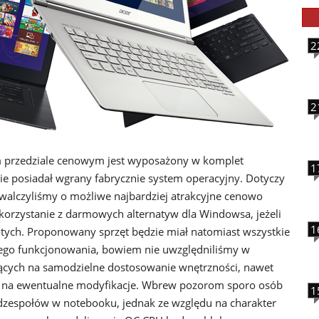
2
2
 przedziale cenowym jest wyposażony w komplet
1
ie posiadał wgrany fabrycznie system operacyjny. Dotyczy
e walczyliśmy o możliwe najbardziej atrakcyjne cenowo
korzystanie z darmowych alternatyw dla Windowsa, jeżeli
1
łotych. Proponowany sprzęt będzie miał natomiast wszystkie
go funkcjonowania, bowiem nie uwzględniliśmy w
ących na samodzielne dostosowanie wnętrzności, nawet
a na ewentualne modyfikacje. Wbrew pozorom sporo osób
1
dzespołów w notebooku, jednak ze względu na charakter