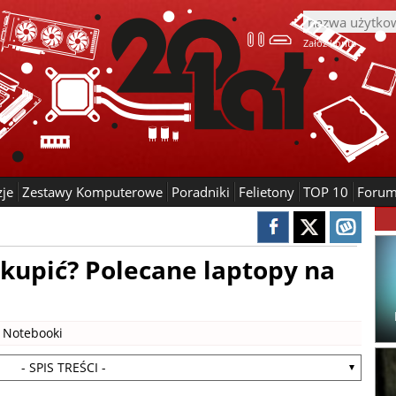
Załóż konto
zje
Zestawy Komputerowe
Poradniki
Felietony
TOP 10
Foru
kupić? Polecane laptopy na
|
Notebooki
- SPIS TREŚCI -