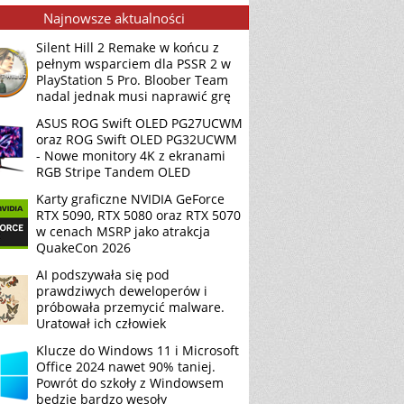
Najnowsze aktualności
Silent Hill 2 Remake w końcu z
pełnym wsparciem dla PSSR 2 w
PlayStation 5 Pro. Bloober Team
nadal jednak musi naprawić grę
ASUS ROG Swift OLED PG27UCWM
oraz ROG Swift OLED PG32UCWM
- Nowe monitory 4K z ekranami
RGB Stripe Tandem OLED
Karty graficzne NVIDIA GeForce
RTX 5090, RTX 5080 oraz RTX 5070
w cenach MSRP jako atrakcja
QuakeCon 2026
AI podszywała się pod
prawdziwych deweloperów i
próbowała przemycić malware.
Uratował ich człowiek
Klucze do Windows 11 i Microsoft
Office 2024 nawet 90% taniej.
Powrót do szkoły z Windowsem
będzie bardzo wesoły