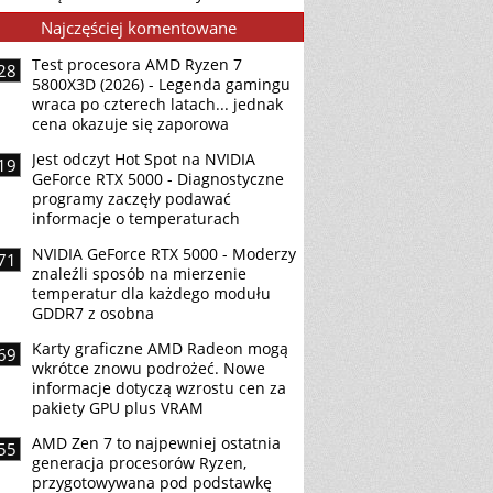
Najczęściej komentowane
Test procesora AMD Ryzen 7
28
5800X3D (2026) - Legenda gamingu
wraca po czterech latach... jednak
cena okazuje się zaporowa
Jest odczyt Hot Spot na NVIDIA
19
GeForce RTX 5000 - Diagnostyczne
programy zaczęły podawać
informacje o temperaturach
NVIDIA GeForce RTX 5000 - Moderzy
71
znaleźli sposób na mierzenie
temperatur dla każdego modułu
GDDR7 z osobna
Karty graficzne AMD Radeon mogą
69
wkrótce znowu podrożeć. Nowe
informacje dotyczą wzrostu cen za
pakiety GPU plus VRAM
AMD Zen 7 to najpewniej ostatnia
55
generacja procesorów Ryzen,
przygotowywana pod podstawkę