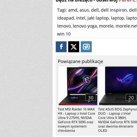
Tagi:
amd
,
asus
,
dell
,
dell inspiron
,
dell
ideapad
,
intel
,
jaki laptop
,
laptop
,
lapt
lenovo
,
lenovo yoga
,
morele
,
morele.ne
win 10
Powiązane publikacje
30
20
Test MSI Raider 16 MAX
Test ASUS ROG Zephyru
HX - Laptop z Intel Core
DUO - Laptop z Intel
Ultra 9 275HX, NVIDIA
Core Ultra 9 386H,
GeForce RTX 5090 oraz
NVIDIA GeForce RTX 509
nowym systemem
oraz dwoma ekranami
chłodzenia
OLED