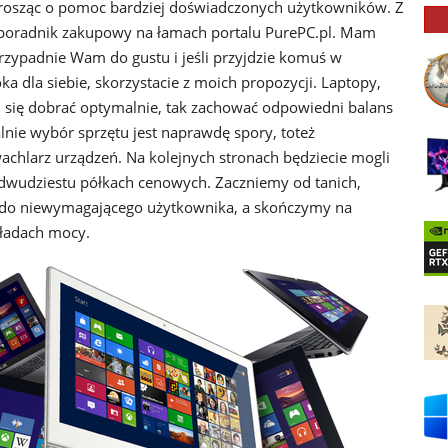
, prosząc o pomoc bardziej doświadczonych użytkowników. Z
poradnik zakupowy na łamach portalu PurePC.pl. Mam
rzypadnie Wam do gustu i jeśli przyjdzie komuś w
a dla siebie, skorzystacie z moich propozycji. Laptopy,
 się dobrać optymalnie, tak zachować odpowiedni balans
nie wybór sprzętu jest naprawdę spory, toteż
achlarz urządzeń. Na kolejnych stronach będziecie mogli
dwudziestu półkach cenowych. Zaczniemy od tanich,
do niewymagającego użytkownika, a skończymy na
ładach mocy.