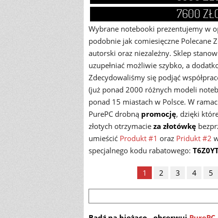
7600 ZŁ
Wybrane notebooki prezentujemy w opa
podobnie jak comiesięczne Polecane Z
autorski oraz niezależny. Sklep stano
uzupełniać możliwie szybko, a dodat
Zdecydowaliśmy się podjąć współprac
(już ponad 2000 różnych modeli noteb
ponad 15 miastach w Polsce. W ramach
PurePC drobną
promocję
, dzięki kt
złotych otrzymacie
za złotówkę
bezpr
umieścić
Produkt #1
oraz
Pridukt #2
w
specjalnego kodu rabatowego:
T6Z0Y
1
2
3
4
5
Bądź na bieżąco - obserwuj
PurePC.