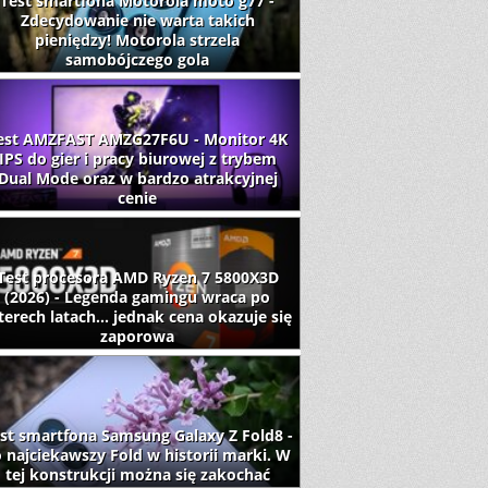
Test smartfona Motorola moto g77 -
Zdecydowanie nie warta takich
pieniędzy! Motorola strzela
samobójczego gola
est AMZFAST AMZG27F6U - Monitor 4K
IPS do gier i pracy biurowej z trybem
Dual Mode oraz w bardzo atrakcyjnej
cenie
Test procesora AMD Ryzen 7 5800X3D
(2026) - Legenda gamingu wraca po
terech latach... jednak cena okazuje się
zaporowa
st smartfona Samsung Galaxy Z Fold8 -
 najciekawszy Fold w historii marki. W
tej konstrukcji można się zakochać