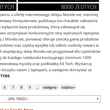
OTYCH
8000 ZŁOTYCH
rciu o ofertę internetowego sklepu Morele.net, niemniej
estawy Komputerowe, publikacja ma charakter całkowicie
wi wyłącznie bazę produktową, którą zobowiązał się
kowo utrzymywać konkurencyjne ceny wybranych laptopów.
ę z Morele.net, ponieważ oferuje szeroką gamę produktów
ooków) oraz szybką wysyłkę lub odbiór osobisty towaru w
 współpracy sklep Morele.net przygotował dla czytelników
órej do każdego notebooka kosztującego minimum 1000
zewodową myszkę oraz podkładkę A4 Tech. Wystarczy
 koszyku razem z laptopem, a następnie skorzystać ze
TTYD5
.
6
7
8
9
…
następna ›
ostatnia »
- SPIS TREŚCI -
pl na Google News