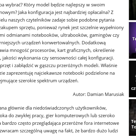
opa wybrać? Który model będzie najlepszy w swoim
nowym? Jaka konfiguracja jest najbardziej opłacalna? Z
elu naszych czytelników zadaje sobie podobne pytania
 zakupem sprzętu, ponieważ rynek jest szczelnie wypełniony
zymi odmianami notebooków, ultrabooków, gamingów czy
T
rniejszych urządzeń konwertowalnych. Dodatkową
awia mnogość procesorów, kart graficznych, określenie
, jakości wykonania czy sensowności całej konfiguracji.
sprzęt i zabłądzić w gąszczu przeróżnych modeli. Właśnie
zie zaprezentuję najciekawsze notebooki podzielone na
ejmujące szerokie spektrum urządzeń.
cz
Autor: Damian Marusiak
wana głównie dla niedoświadczonych użytkowników,
ka do zwykłej pracy, gier komputerowych lub szeroko
Te
bardzo często przeglądająca przeróżne fora internetowe
To
zwracam szczególną uwagę na fakt, że bardzo dużo ludzi