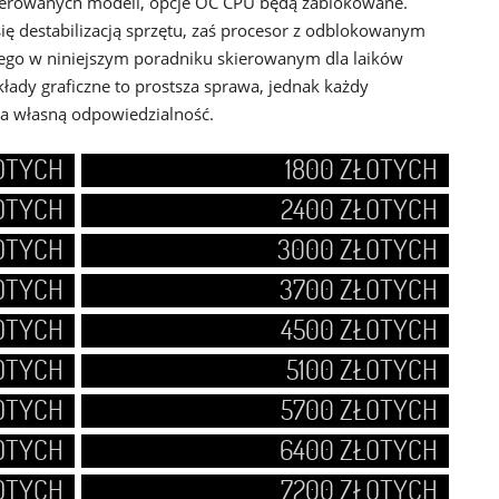
oferowanych modeli, opcje OC CPU będą zablokowane.
 destabilizacją sprzętu, zaś procesor z odblokowanym
ego w niniejszym poradniku skierowanym dla laików
kłady graficzne to prostsza sprawa, jednak każdy
na własną odpowiedzialność.
ŁOTYCH
1800 ZŁOTYCH
ŁOTYCH
2400 ZŁOTYCH
OTYCH
3000 ZŁOTYCH
OTYCH
3700 ZŁOTYCH
ŁOTYCH
4500 ZŁOTYCH
OTYCH
5100 ZŁOTYCH
OTYCH
5700 ZŁOTYCH
OTYCH
6400 ZŁOTYCH
OTYCH
7200 ZŁOTYCH