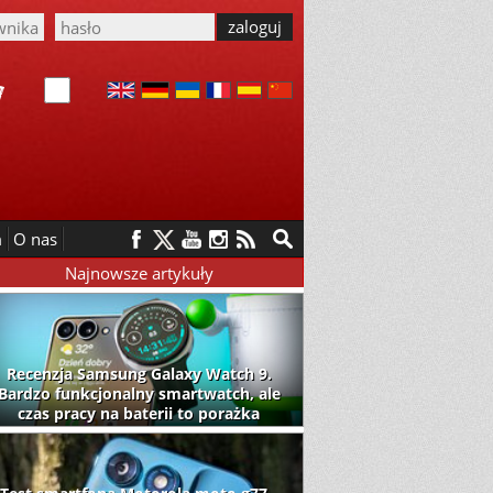
m
O nas
Najnowsze artykuły
Recenzja Samsung Galaxy Watch 9.
Bardzo funkcjonalny smartwatch, ale
czas pracy na baterii to porażka