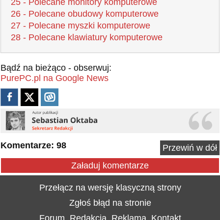
25 - Polecane monitory komputerowe
26 - Polecane obudowy komputerowe
27 - Polecane myszki komputerowe
28 - Polecane klawiatury komputerowe
Bądź na bieżąco - obserwuj:
PurePC.pl na Google News
Komentarze: 98
Przewiń w dół
Załaduj komentarze
Przełącz na wersję klasyczną strony
Zgłoś błąd na stronie
Forum
Redakcja
Reklama
Kontakt