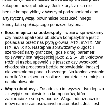
zakupem nowej obudowy. Jeśli któryś z nich nie
będzie kompatybilny z Waszymi podzespołami albo
artystyczną wizją, powinniście poszukać innego
kandydata spełniającego poniższe kryteria:
Ilość miejsca na podzespoły
- wpierw sprawdzamy
czy nasza upatrzona obudowa kompatybilna jest z
posiadaną przez nas płytą główną: ATX, mATX, Mini-
ITX, eATX itp. Następnie sprawdzamy długość i
szerokość karty graficznej, gdzie drugi parametr
opisywany jest najczęściej jako: 2, 2,5- lub 3-slotowa.
Później trzeba upewnić się jeszcze czy wysokość
chłodzenia procesora będzie odpowiednia, inaczej
nie zamkniemy panelu bocznego. Na koniec zostanie
nam ilość miejsca na zasilacz i pamiętajcie o miejscu
na okablowanie.
Waga obudowy
- Zasadniczo im wyższa, tym lepsza
- z wyjątkiem niewielkich komputerów, które
zabieracie ze sobą w podróż. Waga jednoznacznie
mówi nam o zastosowanych materiałach. Jeśli jest