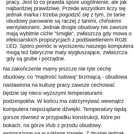
pracy. Jest to co prawda spore uogólnienie, ale jak
najbardziej prawdziwe. Przede wszystkim liczy się
jednak marka i trzeba pogodzić się z tym, że tanie
obudowy parowane są raczej z tanimi, chińskimi
wentylatorami. Jednak drogie obudowy nie zawsze
mają wybitnie ciche "śmigła", zwłaszcza gdy mowa o
efekciarskich propozycjach z podświetleniem RGB
LED. Sporo pomóc w wyciszeniu naszego komputera
mogą też fabryczne maty wygłuszające, zwłaszcza
gdy są grube i porządne.
Na zakończenie mamy jeszcze nie tyle cechę
obudowy, co "mądrość ludową" brzmiącą - obudowa
nastawiona na kulturę pracy zawsze cechować
będzie się nieco wyższymi temperaturami
podzespołów. W końcu ma zatrzymywać wewnątrz
komputera niepożądane dźwięki. Temperatury będą
gorsze również w przypadku konstrukcji, które po
bokach, na górze i/lub z przodu obudowy
wyposażone są w szklane panele. Z drugiej jednak