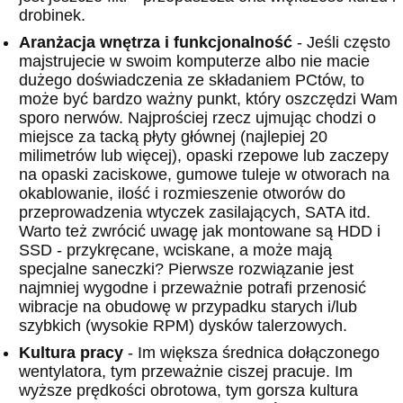
drobinek.
Aranżacja wnętrza i funkcjonalność
- Jeśli często
majstrujecie w swoim komputerze albo nie macie
dużego doświadczenia ze składaniem PCtów, to
może być bardzo ważny punkt, który oszczędzi Wam
sporo nerwów. Najprościej rzecz ujmując chodzi o
miejsce za tacką płyty głównej (najlepiej 20
milimetrów lub więcej), opaski rzepowe lub zaczepy
na opaski zaciskowe, gumowe tuleje w otworach na
okablowanie, ilość i rozmieszenie otworów do
przeprowadzenia wtyczek zasilających, SATA itd.
Warto też zwrócić uwagę jak montowane są HDD i
SSD - przykręcane, wciskane, a może mają
specjalne saneczki? Pierwsze rozwiązanie jest
najmniej wygodne i przeważnie potrafi przenosić
wibracje na obudowę w przypadku starych i/lub
szybkich (wysokie RPM) dysków talerzowych.
Kultura pracy
- Im większa średnica dołączonego
wentylatora, tym przeważnie ciszej pracuje. Im
wyższe prędkości obrotowa, tym gorsza kultura