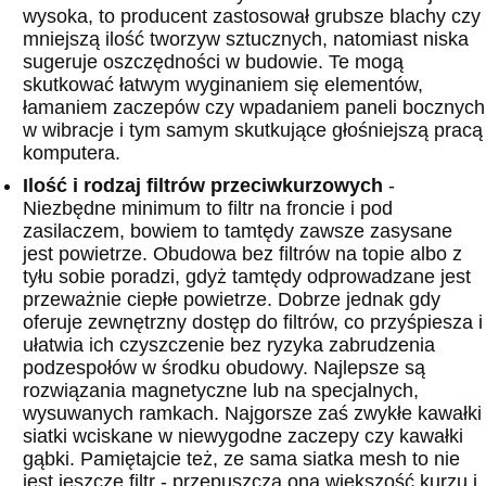
wysoka, to producent zastosował grubsze blachy czy
mniejszą ilość tworzyw sztucznych, natomiast niska
sugeruje oszczędności w budowie. Te mogą
skutkować łatwym wyginaniem się elementów,
łamaniem zaczepów czy wpadaniem paneli bocznych
w wibracje i tym samym skutkujące głośniejszą pracą
komputera.
Ilość i rodzaj filtrów przeciwkurzowych
-
Niezbędne minimum to filtr na froncie i pod
zasilaczem, bowiem to tamtędy zawsze zasysane
jest powietrze. Obudowa bez filtrów na topie albo z
tyłu sobie poradzi, gdyż tamtędy odprowadzane jest
przeważnie ciepłe powietrze. Dobrze jednak gdy
oferuje zewnętrzny dostęp do filtrów, co przyśpiesza i
ułatwia ich czyszczenie bez ryzyka zabrudzenia
podzespołów w środku obudowy. Najlepsze są
rozwiązania magnetyczne lub na specjalnych,
wysuwanych ramkach. Najgorsze zaś zwykłe kawałki
siatki wciskane w niewygodne zaczepy czy kawałki
gąbki. Pamiętajcie też, ze sama siatka mesh to nie
jest jeszcze filtr - przepuszcza ona większość kurzu i